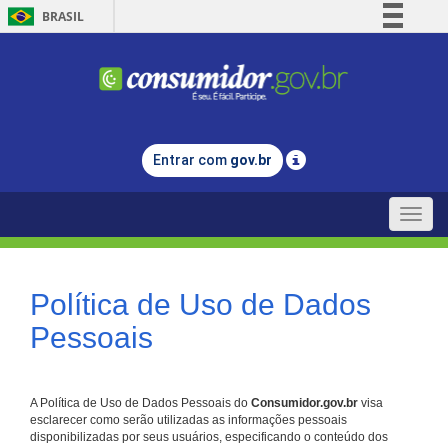
BRASIL
Simplifique!
Comunica BR
Participe
Acesso à informação
Entrar com
gov.br
Legislação
Canais
Toggle
naviga
Política de Uso de Dados
Pessoais
A Política de Uso de Dados Pessoais do
Consumidor.gov.br
visa
esclarecer como serão utilizadas as informações pessoais
disponibilizadas por seus usuários, especificando o conteúdo dos