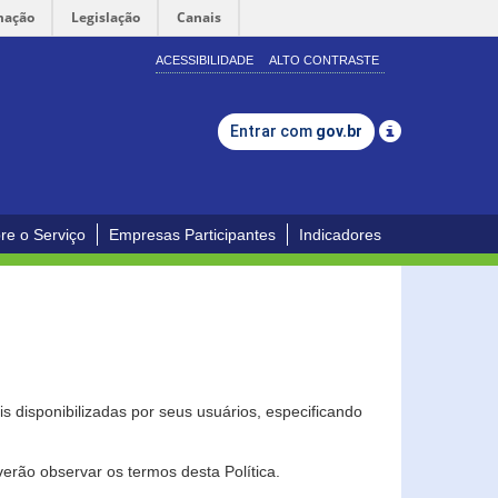
mação
Legislação
Canais
ACESSIBILIDADE
ALTO CONTRASTE
Entrar com
gov.br
re o Serviço
Empresas Participantes
Indicadores
s disponibilizadas por seus usuários, especificando
erão observar os termos desta Política.