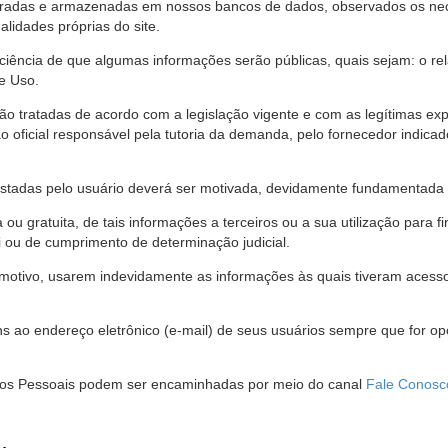
stradas e armazenadas em nossos bancos de dados, observados os nec
alidades próprias do site.
 ciência de que algumas informações serão públicas, quais sejam: o re
e Uso.
são tratadas de acordo com a legislação vigente e com as legítimas ex
o oficial responsável pela tutoria da demanda, pelo fornecedor indic
restadas pelo usuário deverá ser motivada, devidamente fundamentada 
u gratuita, de tais informações a terceiros ou a sua utilização para f
i ou de cumprimento de determinação judicial.
motivo, usarem indevidamente as informações às quais tiveram acesso 
 ao endereço eletrônico (e-mail) de seus usuários sempre que for o
Dados Pessoais podem ser encaminhadas por meio do canal
Fale Conosc