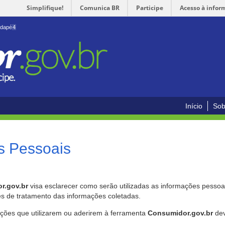
Simplifique!
Comunica BR
Participe
Acesso à infor
odapé
4
Início
Sob
s Pessoais
r.gov.br
visa esclarecer como serão utilizadas as informações pessoai
es de tratamento das informações coletadas.
ições que utilizarem ou aderirem à ferramenta
Consumidor.gov.br
dev