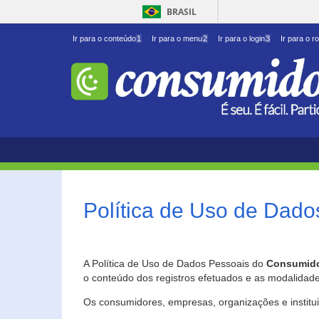
BRASIL
Ir para o conteúdo
1
Ir para o menu
2
Ir para o login
3
Ir para o r
Política de Uso de Dado
A Política de Uso de Dados Pessoais do
Consumido
o conteúdo dos registros efetuados e as modalidad
Os consumidores, empresas, organizações e institu