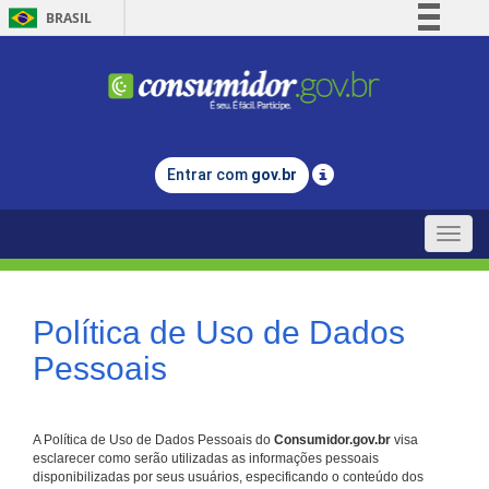
BRASIL
Simplifique!
Comunica BR
Participe
Acesso à informação
Entrar com
gov.br
Legislação
Canais
Toggle
naviga
Política de Uso de Dados
Pessoais
A Política de Uso de Dados Pessoais do
Consumidor.gov.br
visa
esclarecer como serão utilizadas as informações pessoais
disponibilizadas por seus usuários, especificando o conteúdo dos