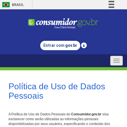
BRASIL
Simplifique!
Comunica BR
Participe
Acesso à informação
Entrar com
gov.br
Legislação
Canais
Toggle
naviga
Política de Uso de Dados
Pessoais
A Política de Uso de Dados Pessoais do
Consumidor.gov.br
visa
esclarecer como serão utilizadas as informações pessoais
disponibilizadas por seus usuários, especificando o conteúdo dos