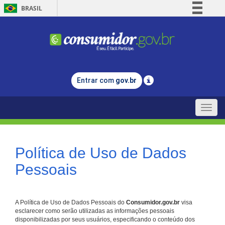
BRASIL
Simplifique!
Comunica BR
Participe
Acesso à informação
Entrar com
gov.br
Legislação
Canais
Toggle
naviga
Política de Uso de Dados
Pessoais
A Política de Uso de Dados Pessoais do
Consumidor.gov.br
visa
esclarecer como serão utilizadas as informações pessoais
disponibilizadas por seus usuários, especificando o conteúdo dos