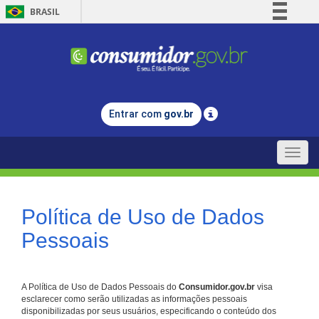
BRASIL
Simplifique!
Comunica BR
Participe
Acesso à informação
Entrar com
gov.br
Legislação
Canais
Toggle
naviga
Política de Uso de Dados
Pessoais
A Política de Uso de Dados Pessoais do
Consumidor.gov.br
visa
esclarecer como serão utilizadas as informações pessoais
disponibilizadas por seus usuários, especificando o conteúdo dos