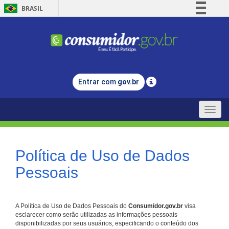
BRASIL
Simplifique!
Comunica BR
Participe
Acesso à informação
Entrar com
gov.br
Legislação
Canais
Toggle
naviga
Política de Uso de Dados
Pessoais
A Política de Uso de Dados Pessoais do
Consumidor.gov.br
visa
esclarecer como serão utilizadas as informações pessoais
disponibilizadas por seus usuários, especificando o conteúdo dos