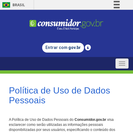
BRASIL
Simplifique!
Comunica BR
Participe
Acesso à informação
Entrar com
gov.br
Legislação
Canais
Toggle
naviga
Política de Uso de Dados
Pessoais
A Política de Uso de Dados Pessoais do
Consumidor.gov.br
visa
esclarecer como serão utilizadas as informações pessoais
disponibilizadas por seus usuários, especificando o conteúdo dos