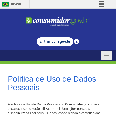
BRASIL
Simplifique!
Comunica BR
Participe
Acesso à informação
Entrar com
gov.br
Legislação
Canais
Toggle
naviga
Política de Uso de Dados
Pessoais
A Política de Uso de Dados Pessoais do
Consumidor.gov.br
visa
esclarecer como serão utilizadas as informações pessoais
disponibilizadas por seus usuários, especificando o conteúdo dos