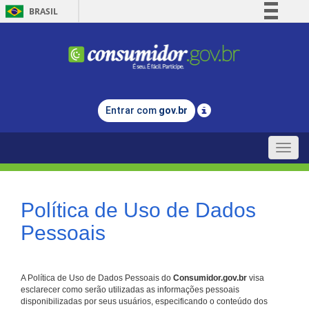
BRASIL
Simplifique!
Comunica BR
Participe
Acesso à informação
Entrar com
gov.br
Legislação
Canais
Toggle
naviga
Política de Uso de Dados
Pessoais
A Política de Uso de Dados Pessoais do
Consumidor.gov.br
visa
esclarecer como serão utilizadas as informações pessoais
disponibilizadas por seus usuários, especificando o conteúdo dos