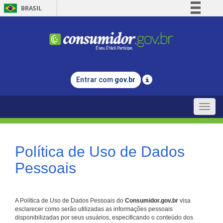
BRASIL
Simplifique!
Comunica BR
Participe
Acesso à informação
Entrar com
gov.br
Legislação
Canais
Toggle
naviga
Política de Uso de Dados
Pessoais
A Política de Uso de Dados Pessoais do
Consumidor.gov.br
visa
esclarecer como serão utilizadas as informações pessoais
disponibilizadas por seus usuários, especificando o conteúdo dos