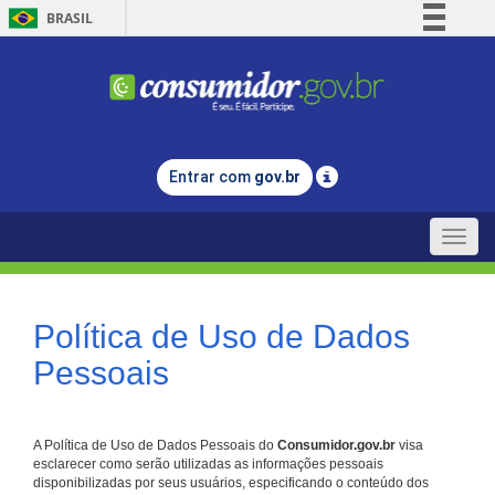
BRASIL
Simplifique!
Comunica BR
Participe
Acesso à informação
Entrar com
gov.br
Legislação
Canais
Toggle
naviga
Política de Uso de Dados
Pessoais
A Política de Uso de Dados Pessoais do
Consumidor.gov.br
visa
esclarecer como serão utilizadas as informações pessoais
disponibilizadas por seus usuários, especificando o conteúdo dos