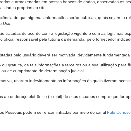
stradas e armazenadas em nossos bancos de dados, observados os nec
alidades próprias do site.
 ciência de que algumas informações serão públicas, quais sejam: o re
e Uso.
são tratadas de acordo com a legislação vigente e com as legítimas ex
o oficial responsável pela tutoria da demanda, pelo fornecedor indic
restadas pelo usuário deverá ser motivada, devidamente fundamentada 
u gratuita, de tais informações a terceiros ou a sua utilização para f
i ou de cumprimento de determinação judicial.
motivo, usarem indevidamente as informações às quais tiveram acesso 
 ao endereço eletrônico (e-mail) de seus usuários sempre que for o
Dados Pessoais podem ser encaminhadas por meio do canal
Fale Conosc