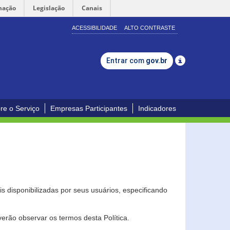
mação
Legislação
Canais
ACESSIBILIDADE
ALTO CONTRASTE
Entrar com
gov.br
re o Serviço
Empresas Participantes
Indicadores
s disponibilizadas por seus usuários, especificando
erão observar os termos desta Política.