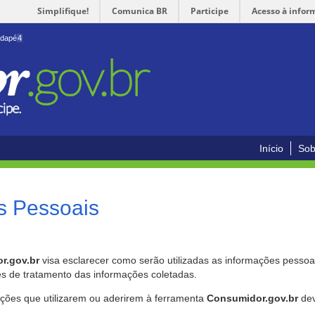
Simplifique!
Comunica BR
Participe
Acesso à infor
odapé
4
Início
Sob
s Pessoais
r.gov.br
visa esclarecer como serão utilizadas as informações pessoai
es de tratamento das informações coletadas.
ições que utilizarem ou aderirem à ferramenta
Consumidor.gov.br
dev