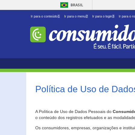
BRASIL
Ir para o conteúdo
1
Ir para o menu
2
Ir para o login
3
Ir para o r
Política de Uso de Dado
A Política de Uso de Dados Pessoais do
Consumido
o conteúdo dos registros efetuados e as modalidad
Os consumidores, empresas, organizações e institu