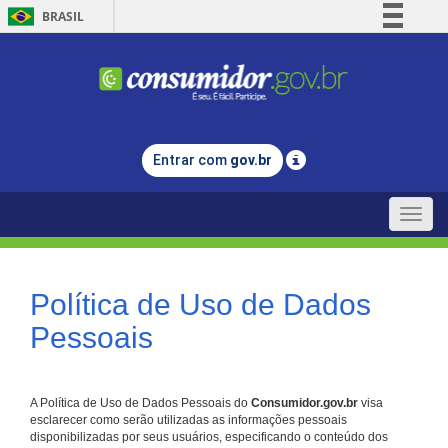
BRASIL
Simplifique!
Comunica BR
Participe
Acesso à informação
Entrar com
gov.br
Legislação
Canais
Toggle
naviga
Política de Uso de Dados
Pessoais
A Política de Uso de Dados Pessoais do
Consumidor.gov.br
visa
esclarecer como serão utilizadas as informações pessoais
disponibilizadas por seus usuários, especificando o conteúdo dos