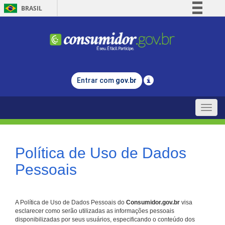
BRASIL
Simplifique!
Comunica BR
Participe
Acesso à informação
Entrar com
gov.br
Legislação
Canais
Toggle
naviga
Política de Uso de Dados
Pessoais
A Política de Uso de Dados Pessoais do
Consumidor.gov.br
visa
esclarecer como serão utilizadas as informações pessoais
disponibilizadas por seus usuários, especificando o conteúdo dos