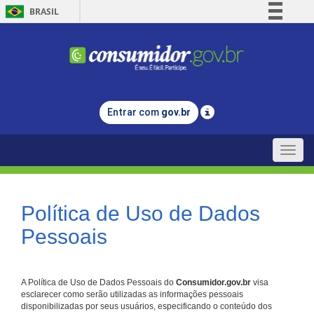
BRASIL
Simplifique!
Comunica BR
Participe
Acesso à informação
Entrar com
gov.br
Legislação
Canais
Toggle
naviga
Política de Uso de Dados
Pessoais
A Política de Uso de Dados Pessoais do
Consumidor.gov.br
visa
esclarecer como serão utilizadas as informações pessoais
disponibilizadas por seus usuários, especificando o conteúdo dos