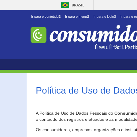
BRASIL
Ir para o conteúdo
1
Ir para o menu
2
Ir para o login
3
Ir para o r
Política de Uso de Dado
A Política de Uso de Dados Pessoais do
Consumido
o conteúdo dos registros efetuados e as modalidad
Os consumidores, empresas, organizações e institu