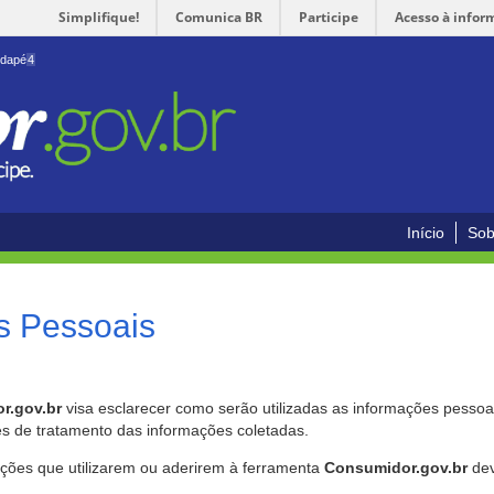
Simplifique!
Comunica BR
Participe
Acesso à infor
odapé
4
Início
Sob
s Pessoais
r.gov.br
visa esclarecer como serão utilizadas as informações pessoai
es de tratamento das informações coletadas.
ições que utilizarem ou aderirem à ferramenta
Consumidor.gov.br
dev