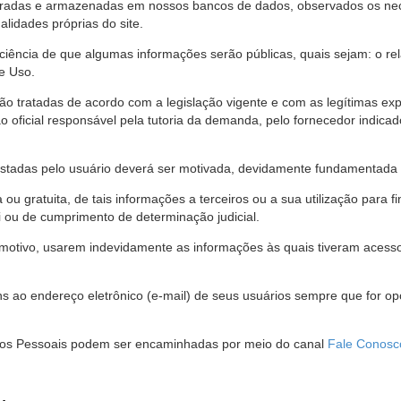
stradas e armazenadas em nossos bancos de dados, observados os nec
alidades próprias do site.
 ciência de que algumas informações serão públicas, quais sejam: o re
e Uso.
são tratadas de acordo com a legislação vigente e com as legítimas ex
o oficial responsável pela tutoria da demanda, pelo fornecedor indic
restadas pelo usuário deverá ser motivada, devidamente fundamentada 
u gratuita, de tais informações a terceiros ou a sua utilização para f
i ou de cumprimento de determinação judicial.
motivo, usarem indevidamente as informações às quais tiveram acesso 
 ao endereço eletrônico (e-mail) de seus usuários sempre que for o
Dados Pessoais podem ser encaminhadas por meio do canal
Fale Conosc