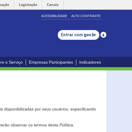
mação
Legislação
Canais
ACESSIBILIDADE
ALTO CONTRASTE
Entrar com
gov.br
re o Serviço
Empresas Participantes
Indicadores
s disponibilizadas por seus usuários, especificando
erão observar os termos desta Política.