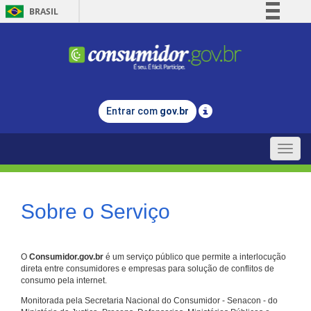
BRASIL
Simplifique!
Comunica BR
Participe
Acesso à informação
Entrar com
gov.br
Legislação
Canais
Toggle
naviga
Sobre o Serviço
O
Consumidor.gov.br
é um serviço público que permite a interlocução
direta entre consumidores e empresas para solução de conflitos de
consumo pela internet.
Monitorada pela Secretaria Nacional do Consumidor - Senacon - do