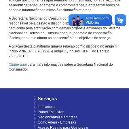
solução dos problemas apresentados. O consumidor, por sua vez, deve
se identificar adequadamente e comprometer-se a apresentar todos os
dados e informações relativas à reclamação relatada.
A Secretaria Nacional do Consumidor do Ministério da Justiça é a
responsável pela gestão e disponibilização do
Consumidor.gov.br
,
bem como pela articulação com demais órgãos e entidades do Sistema
Nacional de Defesa do Consumidor que, por meio de cooperação
técnica, apoiam e atuam na consecução dos objetivos do serviço.
A criação desta plataforma guarda relação com o disposto no artigo 4º
inciso V da Lei 8.078/1990 e artigo 7º, incisos I, II e III do Decreto
7.963/2013.
Clique aqui
para mais informações sobre a Secretaria Nacional do
Consumidor.
Serviços
Indicadores
Painel Estatístico
Não encontrei a empresa
Como Aderir - Empresas
Acesso Restrito para Gestores e