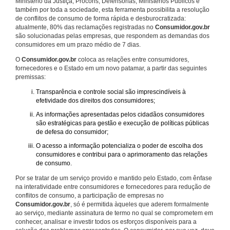
Ministério da Justiça, Procons, Defensorias, Ministérios Públicos e
também por toda a sociedade, esta ferramenta possibilita a resolução
de conflitos de consumo de forma rápida e desburocratizada:
atualmente, 80% das reclamações registradas no
Consumidor.gov.br
são solucionadas pelas empresas, que respondem as demandas dos
consumidores em um prazo médio de 7 dias.
O
Consumidor.gov.br
coloca as relações entre consumidores,
fornecedores e o Estado em um novo patamar, a partir das seguintes
premissas:
Transparência e controle social são imprescindíveis à
efetividade dos direitos dos consumidores;
As informações apresentadas pelos cidadãos consumidores
são estratégicas para gestão e execução de políticas públicas
de defesa do consumidor;
O acesso a informação potencializa o poder de escolha dos
consumidores e contribui para o aprimoramento das relações
de consumo.
Por se tratar de um serviço provido e mantido pelo Estado, com ênfase
na interatividade entre consumidores e fornecedores para redução de
conflitos de consumo, a participação de empresas no
Consumidor.gov.br
, só é permitida àqueles que aderem formalmente
ao serviço, mediante assinatura de termo no qual se comprometem em
conhecer, analisar e investir todos os esforços disponíveis para a