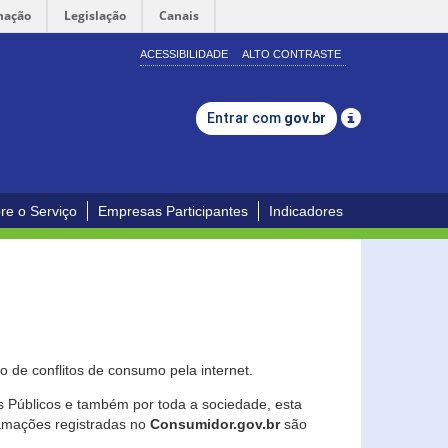
mação
Legislação
Canais
ACESSIBILIDADE
ALTO CONTRASTE
Entrar com
gov.br
re o Serviço
Empresas Participantes
Indicadores
 de conflitos de consumo pela internet.
os Públicos e também por toda a sociedade, esta
lamações registradas no
Consumidor.gov.br
são