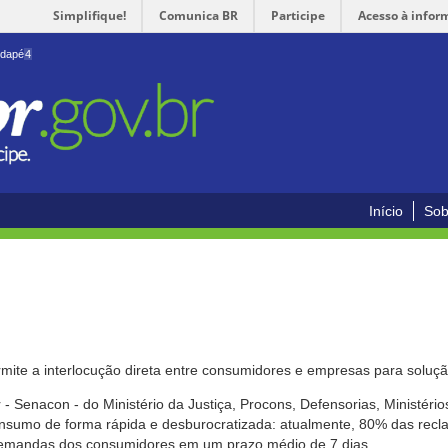
Simplifique!
Comunica BR
Participe
Acesso à infor
odapé
4
Início
Sob
mite a interlocução direta entre consumidores e empresas para solução
- Senacon - do Ministério da Justiça, Procons, Defensorias, Ministéri
 consumo de forma rápida e desburocratizada: atualmente, 80% das rec
emandas dos consumidores em um prazo médio de 7 dias.