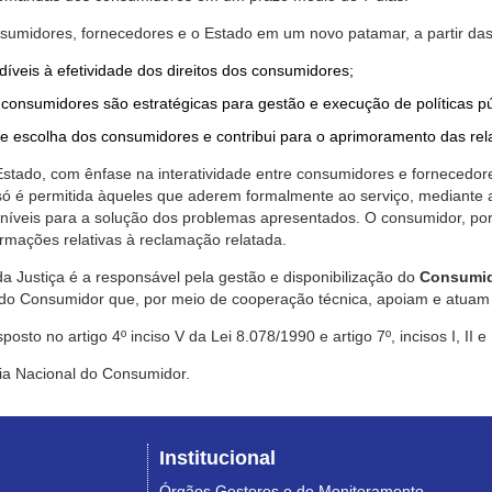
nsumidores, fornecedores e o Estado em um novo patamar, a partir das
díveis à efetividade dos direitos dos consumidores;
consumidores são estratégicas para gestão e execução de políticas p
de escolha dos consumidores e contribui para o aprimoramento das re
 Estado, com ênfase na interatividade entre consumidores e fornecedor
 só é permitida àqueles que aderem formalmente ao serviço, mediant
sponíveis para a solução dos problemas apresentados. O consumidor, po
rmações relativas à reclamação relatada.
a Justiça é a responsável pela gestão e disponibilização do
Consumid
do Consumidor que, por meio de cooperação técnica, apoiam e atuam 
sto no artigo 4º inciso V da Lei 8.078/1990 e artigo 7º, incisos I, II e
ia Nacional do Consumidor.
Institucional
Órgãos Gestores e de Monitoramento