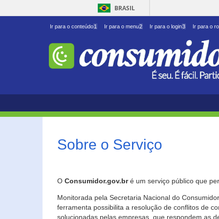
BRASIL
Ir para o conteúdo
1
Ir para o menu
2
Ir para o login
3
Ir para o r
Sobre o Serviço
O
Consumidor.gov.br
é um serviço público que per
Monitorada pela Secretaria Nacional do Consumidor 
ferramenta possibilita a resolução de conflitos de
solucionadas pelas empresas, que respondem as d