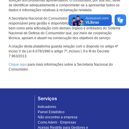
solução dos problemas apresentados. O consumidor, por sua vez, deve
se identificar adequadamente e comprometer-se a apresentar todos os
dados e informações relativas à reclamação relatada.
A Secretaria Nacional do Consumidor do Ministério da Justiça é a
responsável pela gestão e disponibilização do
Consumidor.gov.br
,
bem como pela articulação com demais órgãos e entidades do Sistema
Nacional de Defesa do Consumidor que, por meio de cooperação
técnica, apoiam e atuam na consecução dos objetivos do serviço.
A criação desta plataforma guarda relação com o disposto no artigo 4º
inciso V da Lei 8.078/1990 e artigo 7º, incisos I, II e III do Decreto
7.963/2013.
Clique aqui
para mais informações sobre a Secretaria Nacional do
Consumidor.
Serviços
Indicadores
Painel Estatístico
Não encontrei a empresa
Como Aderir - Empresas
Acesso Restrito para Gestores e