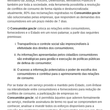
Ministério da Justiça, Procons, Defensorias, Ministérios Públicos e
também por toda a sociedade, esta ferramenta possibilita a resolução
de conflitos de consumo de forma rápida e desburocratizada:
atualmente, 80% das reclamações registradas no
Consumidor.gov.br
são solucionadas pelas empresas, que respondem as demandas dos
consumidores em um prazo médio de 7 dias.
O
Consumidor.gov.br
coloca as relações entre consumidores,
fornecedores e o Estado em um novo patamar, a partir das seguintes
premissas:
Transparência e controle social são imprescindíveis à
efetividade dos direitos dos consumidores;
As informações apresentadas pelos cidadãos consumidores
são estratégicas para gestão e execução de políticas públicas
de defesa do consumidor;
O acesso a informação potencializa o poder de escolha dos
consumidores e contribui para o aprimoramento das relações
de consumo.
Por se tratar de um serviço provido e mantido pelo Estado, com ênfase
na interatividade entre consumidores e fornecedores para redução de
conflitos de consumo, a participação de empresas no
Consumidor.gov.br
, só é permitida àqueles que aderem formalmente
ao serviço, mediante assinatura de termo no qual se comprometem em
conhecer, analisar e investir todos os esforços disponíveis para a