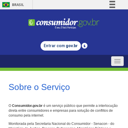
BRASIL
Simplifique!
Comunica BR
Participe
Acesso à informação
Entrar com
gov.br
Legislação
Canais
Toggle
naviga
Sobre o Serviço
O
Consumidor.gov.br
é um serviço público que permite a interlocução
direta entre consumidores e empresas para solução de conflitos de
consumo pela internet.
Monitorada pela Secretaria Nacional do Consumidor - Senacon - do