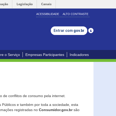
mação
Legislação
Canais
ACESSIBILIDADE
ALTO CONTRASTE
Entrar com
gov.br
re o Serviço
Empresas Participantes
Indicadores
 de conflitos de consumo pela internet.
os Públicos e também por toda a sociedade, esta
lamações registradas no
Consumidor.gov.br
são