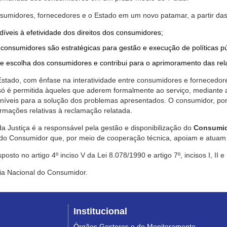
nsumidores, fornecedores e o Estado em um novo patamar, a partir das
díveis à efetividade dos direitos dos consumidores;
consumidores são estratégicas para gestão e execução de políticas p
de escolha dos consumidores e contribui para o aprimoramento das re
 Estado, com ênfase na interatividade entre consumidores e fornecedor
 só é permitida àqueles que aderem formalmente ao serviço, mediant
sponíveis para a solução dos problemas apresentados. O consumidor, po
rmações relativas à reclamação relatada.
a Justiça é a responsável pela gestão e disponibilização do
Consumid
do Consumidor que, por meio de cooperação técnica, apoiam e atuam 
sto no artigo 4º inciso V da Lei 8.078/1990 e artigo 7º, incisos I, II e
ia Nacional do Consumidor.
Institucional
Órgãos Gestores e de Monitoramento