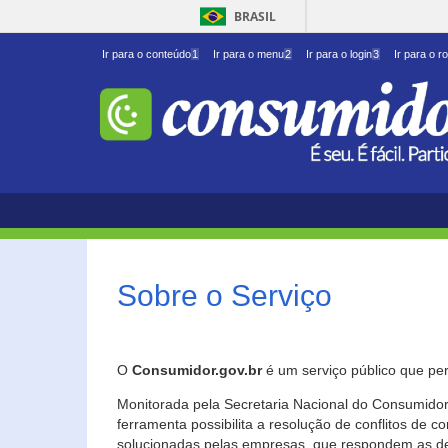
BRASIL
Ir para o conteúdo
1
Ir para o menu
2
Ir para o login
3
Ir para o r
Sobre o Serviço
O
Consumidor.gov.br
é um serviço público que per
Monitorada pela Secretaria Nacional do Consumidor 
ferramenta possibilita a resolução de conflitos de
solucionadas pelas empresas, que respondem as d