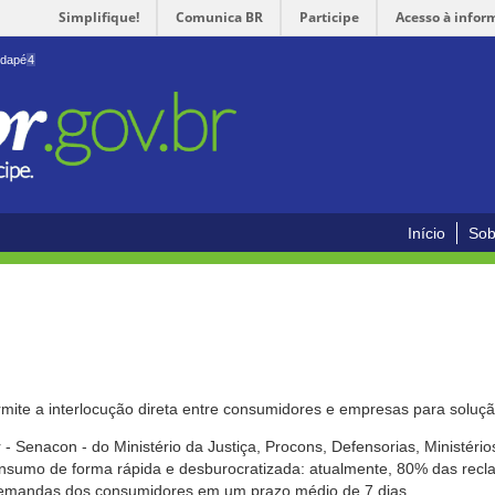
Simplifique!
Comunica BR
Participe
Acesso à infor
odapé
4
Início
Sob
mite a interlocução direta entre consumidores e empresas para solução
- Senacon - do Ministério da Justiça, Procons, Defensorias, Ministéri
 consumo de forma rápida e desburocratizada: atualmente, 80% das rec
emandas dos consumidores em um prazo médio de 7 dias.