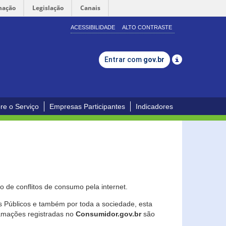
mação
Legislação
Canais
ACESSIBILIDADE
ALTO CONTRASTE
Entrar com
gov.br
re o Serviço
Empresas Participantes
Indicadores
 de conflitos de consumo pela internet.
os Públicos e também por toda a sociedade, esta
lamações registradas no
Consumidor.gov.br
são