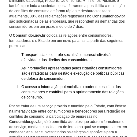
Ministério da Justiça, Procons, Defensorias, Ministérios Públicos e
também por toda a sociedade, esta ferramenta possibilita a resolução
de conflitos de consumo de forma rápida e desburocratizada:
atualmente, 80% das reclamações registradas no
Consumidor.gov.br
são solucionadas pelas empresas, que respondem as demandas dos
consumidores em um prazo médio de 7 dias.
O
Consumidor.gov.br
coloca as relações entre consumidores,
fornecedores e o Estado em um novo patamar, a partir das seguintes
premissas:
Transparência e controle social são imprescindíveis à
efetividade dos direitos dos consumidores;
As informações apresentadas pelos cidadãos consumidores
são estratégicas para gestão e execução de políticas públicas
de defesa do consumidor;
O acesso a informação potencializa o poder de escolha dos
consumidores e contribui para o aprimoramento das relações
de consumo.
Por se tratar de um serviço provido e mantido pelo Estado, com ênfase
na interatividade entre consumidores e fornecedores para redução de
conflitos de consumo, a participação de empresas no
Consumidor.gov.br
, só é permitida àqueles que aderem formalmente
ao serviço, mediante assinatura de termo no qual se comprometem em
conhecer, analisar e investir todos os esforços disponíveis para a