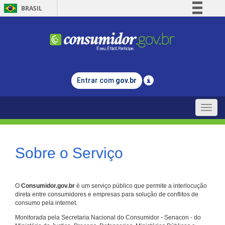
BRASIL
Simplifique!
Comunica BR
Participe
Acesso à informação
Entrar com
gov.br
Legislação
Canais
Toggle
naviga
Sobre o Serviço
O
Consumidor.gov.br
é um serviço público que permite a interlocução
direta entre consumidores e empresas para solução de conflitos de
consumo pela internet.
Monitorada pela Secretaria Nacional do Consumidor - Senacon - do