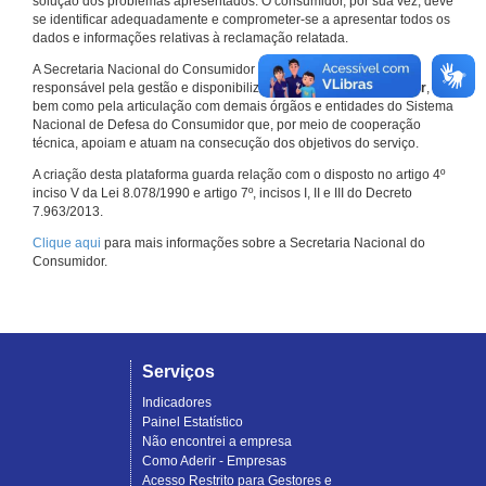
solução dos problemas apresentados. O consumidor, por sua vez, deve
se identificar adequadamente e comprometer-se a apresentar todos os
dados e informações relativas à reclamação relatada.
A Secretaria Nacional do Consumidor do Ministério da Justiça é a
responsável pela gestão e disponibilização do
Consumidor.gov.br
,
bem como pela articulação com demais órgãos e entidades do Sistema
Nacional de Defesa do Consumidor que, por meio de cooperação
técnica, apoiam e atuam na consecução dos objetivos do serviço.
A criação desta plataforma guarda relação com o disposto no artigo 4º
inciso V da Lei 8.078/1990 e artigo 7º, incisos I, II e III do Decreto
7.963/2013.
Clique aqui
para mais informações sobre a Secretaria Nacional do
Consumidor.
Serviços
Indicadores
Painel Estatístico
Não encontrei a empresa
Como Aderir - Empresas
Acesso Restrito para Gestores e