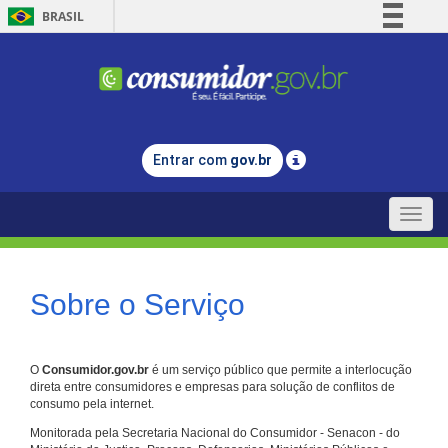
BRASIL
Simplifique!
Comunica BR
Participe
Acesso à informação
Entrar com
gov.br
Legislação
Canais
Toggle
naviga
Sobre o Serviço
O
Consumidor.gov.br
é um serviço público que permite a interlocução
direta entre consumidores e empresas para solução de conflitos de
consumo pela internet.
Monitorada pela Secretaria Nacional do Consumidor - Senacon - do