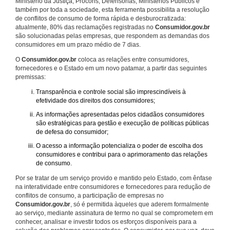
Ministério da Justiça, Procons, Defensorias, Ministérios Públicos e
também por toda a sociedade, esta ferramenta possibilita a resolução
de conflitos de consumo de forma rápida e desburocratizada:
atualmente, 80% das reclamações registradas no
Consumidor.gov.br
são solucionadas pelas empresas, que respondem as demandas dos
consumidores em um prazo médio de 7 dias.
O
Consumidor.gov.br
coloca as relações entre consumidores,
fornecedores e o Estado em um novo patamar, a partir das seguintes
premissas:
Transparência e controle social são imprescindíveis à
efetividade dos direitos dos consumidores;
As informações apresentadas pelos cidadãos consumidores
são estratégicas para gestão e execução de políticas públicas
de defesa do consumidor;
O acesso a informação potencializa o poder de escolha dos
consumidores e contribui para o aprimoramento das relações
de consumo.
Por se tratar de um serviço provido e mantido pelo Estado, com ênfase
na interatividade entre consumidores e fornecedores para redução de
conflitos de consumo, a participação de empresas no
Consumidor.gov.br
, só é permitida àqueles que aderem formalmente
ao serviço, mediante assinatura de termo no qual se comprometem em
conhecer, analisar e investir todos os esforços disponíveis para a