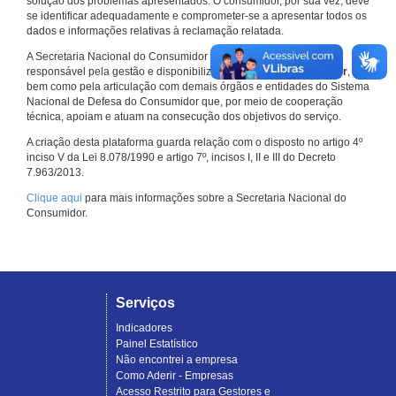
solução dos problemas apresentados. O consumidor, por sua vez, deve
se identificar adequadamente e comprometer-se a apresentar todos os
dados e informações relativas à reclamação relatada.
A Secretaria Nacional do Consumidor do Ministério da Justiça é a
responsável pela gestão e disponibilização do
Consumidor.gov.br
,
bem como pela articulação com demais órgãos e entidades do Sistema
Nacional de Defesa do Consumidor que, por meio de cooperação
técnica, apoiam e atuam na consecução dos objetivos do serviço.
A criação desta plataforma guarda relação com o disposto no artigo 4º
inciso V da Lei 8.078/1990 e artigo 7º, incisos I, II e III do Decreto
7.963/2013.
Clique aqui
para mais informações sobre a Secretaria Nacional do
Consumidor.
Serviços
Indicadores
Painel Estatístico
Não encontrei a empresa
Como Aderir - Empresas
Acesso Restrito para Gestores e