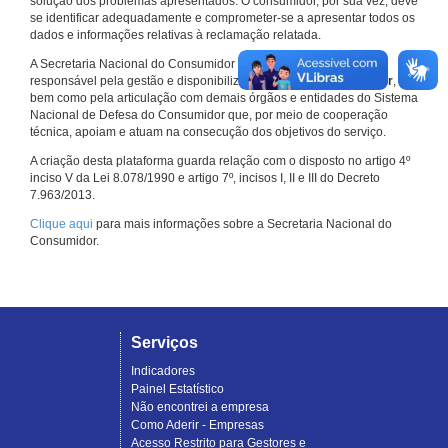
solução dos problemas apresentados. O consumidor, por sua vez, deve
se identificar adequadamente e comprometer-se a apresentar todos os
dados e informações relativas à reclamação relatada.
A Secretaria Nacional do Consumidor do Ministério da Justiça é a
responsável pela gestão e disponibilização do
Consumidor.gov.br
,
bem como pela articulação com demais órgãos e entidades do Sistema
Nacional de Defesa do Consumidor que, por meio de cooperação
técnica, apoiam e atuam na consecução dos objetivos do serviço.
A criação desta plataforma guarda relação com o disposto no artigo 4º
inciso V da Lei 8.078/1990 e artigo 7º, incisos I, II e III do Decreto
7.963/2013.
Clique aqui
para mais informações sobre a Secretaria Nacional do
Consumidor.
Serviços
Indicadores
Painel Estatístico
Não encontrei a empresa
Como Aderir - Empresas
Acesso Restrito para Gestores e