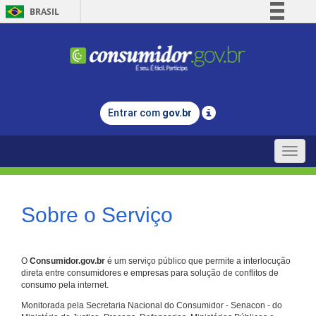
BRASIL
Simplifique!
Comunica BR
Participe
Acesso à informação
Entrar com
gov.br
Legislação
Canais
Toggle
naviga
Sobre o Serviço
O
Consumidor.gov.br
é um serviço público que permite a interlocução
direta entre consumidores e empresas para solução de conflitos de
consumo pela internet.
Monitorada pela Secretaria Nacional do Consumidor - Senacon - do