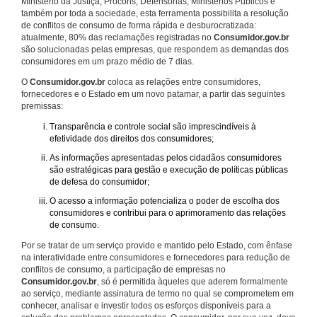
Ministério da Justiça, Procons, Defensorias, Ministérios Públicos e
também por toda a sociedade, esta ferramenta possibilita a resolução
de conflitos de consumo de forma rápida e desburocratizada:
atualmente, 80% das reclamações registradas no
Consumidor.gov.br
são solucionadas pelas empresas, que respondem as demandas dos
consumidores em um prazo médio de 7 dias.
O
Consumidor.gov.br
coloca as relações entre consumidores,
fornecedores e o Estado em um novo patamar, a partir das seguintes
premissas:
Transparência e controle social são imprescindíveis à
efetividade dos direitos dos consumidores;
As informações apresentadas pelos cidadãos consumidores
são estratégicas para gestão e execução de políticas públicas
de defesa do consumidor;
O acesso a informação potencializa o poder de escolha dos
consumidores e contribui para o aprimoramento das relações
de consumo.
Por se tratar de um serviço provido e mantido pelo Estado, com ênfase
na interatividade entre consumidores e fornecedores para redução de
conflitos de consumo, a participação de empresas no
Consumidor.gov.br
, só é permitida àqueles que aderem formalmente
ao serviço, mediante assinatura de termo no qual se comprometem em
conhecer, analisar e investir todos os esforços disponíveis para a