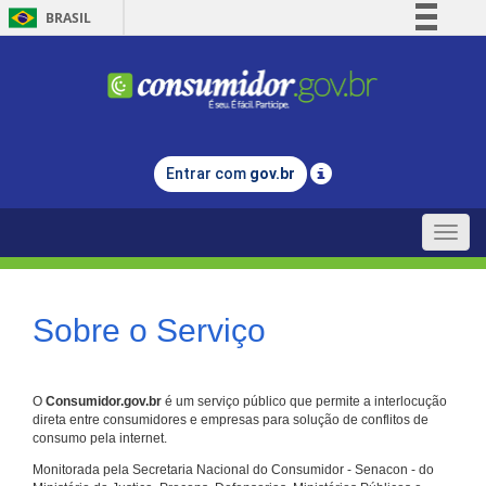
BRASIL
Simplifique!
Comunica BR
Participe
Acesso à informação
Entrar com
gov.br
Legislação
Canais
Toggle
naviga
Sobre o Serviço
O
Consumidor.gov.br
é um serviço público que permite a interlocução
direta entre consumidores e empresas para solução de conflitos de
consumo pela internet.
Monitorada pela Secretaria Nacional do Consumidor - Senacon - do