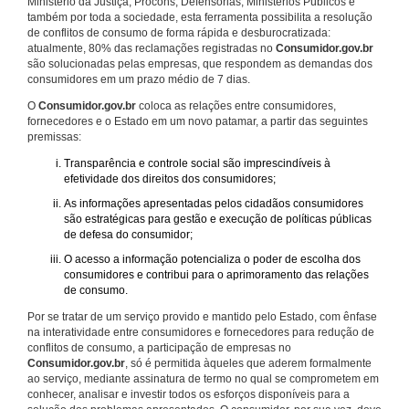
Ministério da Justiça, Procons, Defensorias, Ministérios Públicos e
também por toda a sociedade, esta ferramenta possibilita a resolução
de conflitos de consumo de forma rápida e desburocratizada:
atualmente, 80% das reclamações registradas no
Consumidor.gov.br
são solucionadas pelas empresas, que respondem as demandas dos
consumidores em um prazo médio de 7 dias.
O
Consumidor.gov.br
coloca as relações entre consumidores,
fornecedores e o Estado em um novo patamar, a partir das seguintes
premissas:
Transparência e controle social são imprescindíveis à
efetividade dos direitos dos consumidores;
As informações apresentadas pelos cidadãos consumidores
são estratégicas para gestão e execução de políticas públicas
de defesa do consumidor;
O acesso a informação potencializa o poder de escolha dos
consumidores e contribui para o aprimoramento das relações
de consumo.
Por se tratar de um serviço provido e mantido pelo Estado, com ênfase
na interatividade entre consumidores e fornecedores para redução de
conflitos de consumo, a participação de empresas no
Consumidor.gov.br
, só é permitida àqueles que aderem formalmente
ao serviço, mediante assinatura de termo no qual se comprometem em
conhecer, analisar e investir todos os esforços disponíveis para a