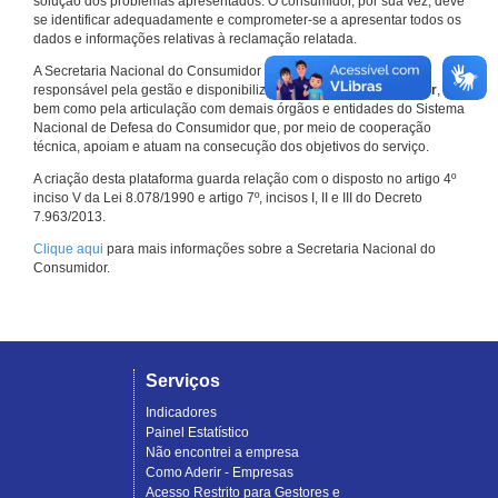
solução dos problemas apresentados. O consumidor, por sua vez, deve
se identificar adequadamente e comprometer-se a apresentar todos os
dados e informações relativas à reclamação relatada.
A Secretaria Nacional do Consumidor do Ministério da Justiça é a
responsável pela gestão e disponibilização do
Consumidor.gov.br
,
bem como pela articulação com demais órgãos e entidades do Sistema
Nacional de Defesa do Consumidor que, por meio de cooperação
técnica, apoiam e atuam na consecução dos objetivos do serviço.
A criação desta plataforma guarda relação com o disposto no artigo 4º
inciso V da Lei 8.078/1990 e artigo 7º, incisos I, II e III do Decreto
7.963/2013.
Clique aqui
para mais informações sobre a Secretaria Nacional do
Consumidor.
Serviços
Indicadores
Painel Estatístico
Não encontrei a empresa
Como Aderir - Empresas
Acesso Restrito para Gestores e