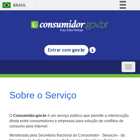
BRASIL
Simplifique!
Comunica BR
Participe
Acesso à informação
Entrar com
gov.br
Legislação
Canais
Toggle
naviga
Sobre o Serviço
O
Consumidor.gov.br
é um serviço público que permite a interlocução
direta entre consumidores e empresas para solução de conflitos de
consumo pela internet.
Monitorada pela Secretaria Nacional do Consumidor - Senacon - do