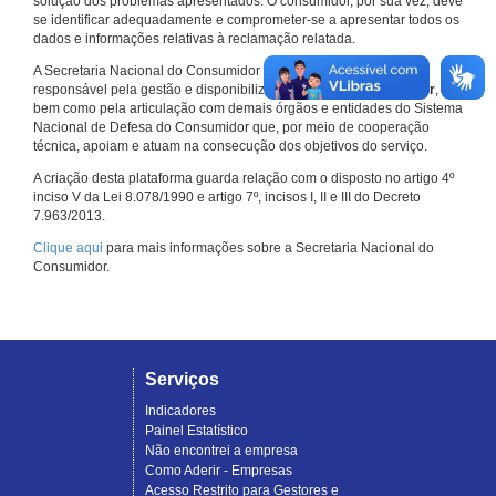
solução dos problemas apresentados. O consumidor, por sua vez, deve
se identificar adequadamente e comprometer-se a apresentar todos os
dados e informações relativas à reclamação relatada.
A Secretaria Nacional do Consumidor do Ministério da Justiça é a
responsável pela gestão e disponibilização do
Consumidor.gov.br
,
bem como pela articulação com demais órgãos e entidades do Sistema
Nacional de Defesa do Consumidor que, por meio de cooperação
técnica, apoiam e atuam na consecução dos objetivos do serviço.
A criação desta plataforma guarda relação com o disposto no artigo 4º
inciso V da Lei 8.078/1990 e artigo 7º, incisos I, II e III do Decreto
7.963/2013.
Clique aqui
para mais informações sobre a Secretaria Nacional do
Consumidor.
Serviços
Indicadores
Painel Estatístico
Não encontrei a empresa
Como Aderir - Empresas
Acesso Restrito para Gestores e