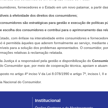
nsumidores, fornecedores e o Estado em um novo patamar, a partir das
díveis à efetividade dos direitos dos consumidores;
consumidores são estratégicas para gestão e execução de políticas p
de escolha dos consumidores e contribui para o aprimoramento das re
 Estado, com ênfase na interatividade entre consumidores e fornecedor
 só é permitida àqueles que aderem formalmente ao serviço, mediant
sponíveis para a solução dos problemas apresentados. O consumidor, po
rmações relativas à reclamação relatada.
a Justiça é a responsável pela gestão e disponibilização do
Consumid
do Consumidor que, por meio de cooperação técnica, apoiam e atuam 
sto no artigo 4º inciso V da Lei 8.078/1990 e artigo 7º, incisos I, II e
ia Nacional do Consumidor.
Institucional
Órgãos Gestores e de Monitoramento