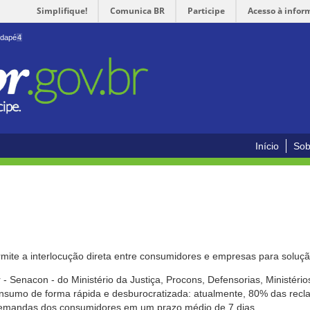
Simplifique!
Comunica BR
Participe
Acesso à infor
odapé
4
Início
Sob
mite a interlocução direta entre consumidores e empresas para solução
- Senacon - do Ministério da Justiça, Procons, Defensorias, Ministéri
 consumo de forma rápida e desburocratizada: atualmente, 80% das rec
emandas dos consumidores em um prazo médio de 7 dias.