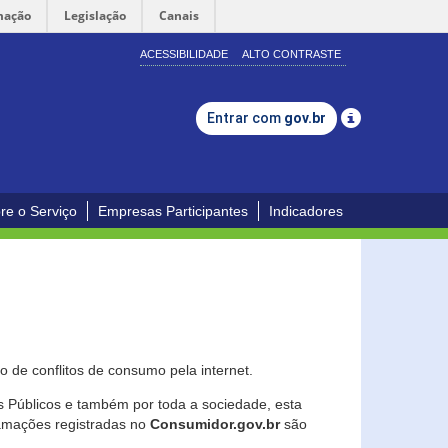
mação
Legislação
Canais
ACESSIBILIDADE
ALTO CONTRASTE
Entrar com
gov.br
re o Serviço
Empresas Participantes
Indicadores
 de conflitos de consumo pela internet.
os Públicos e também por toda a sociedade, esta
lamações registradas no
Consumidor.gov.br
são