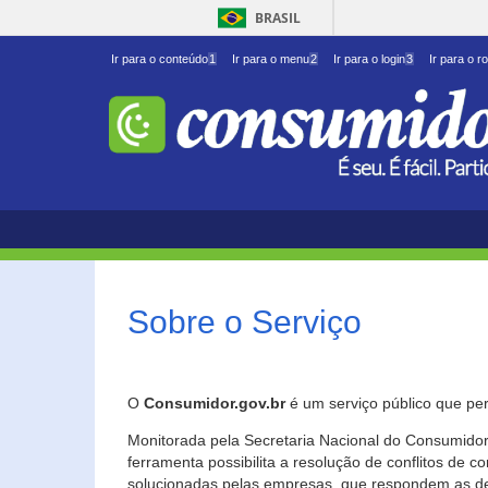
BRASIL
Ir para o conteúdo
1
Ir para o menu
2
Ir para o login
3
Ir para o r
Sobre o Serviço
O
Consumidor.gov.br
é um serviço público que per
Monitorada pela Secretaria Nacional do Consumidor 
ferramenta possibilita a resolução de conflitos de
solucionadas pelas empresas, que respondem as d