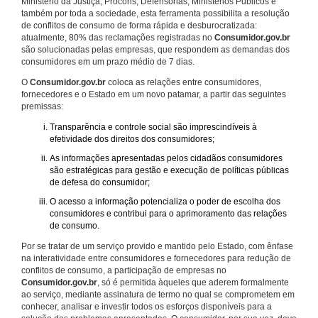
Ministério da Justiça, Procons, Defensorias, Ministérios Públicos e
também por toda a sociedade, esta ferramenta possibilita a resolução
de conflitos de consumo de forma rápida e desburocratizada:
atualmente, 80% das reclamações registradas no
Consumidor.gov.br
são solucionadas pelas empresas, que respondem as demandas dos
consumidores em um prazo médio de 7 dias.
O
Consumidor.gov.br
coloca as relações entre consumidores,
fornecedores e o Estado em um novo patamar, a partir das seguintes
premissas:
Transparência e controle social são imprescindíveis à
efetividade dos direitos dos consumidores;
As informações apresentadas pelos cidadãos consumidores
são estratégicas para gestão e execução de políticas públicas
de defesa do consumidor;
O acesso a informação potencializa o poder de escolha dos
consumidores e contribui para o aprimoramento das relações
de consumo.
Por se tratar de um serviço provido e mantido pelo Estado, com ênfase
na interatividade entre consumidores e fornecedores para redução de
conflitos de consumo, a participação de empresas no
Consumidor.gov.br
, só é permitida àqueles que aderem formalmente
ao serviço, mediante assinatura de termo no qual se comprometem em
conhecer, analisar e investir todos os esforços disponíveis para a