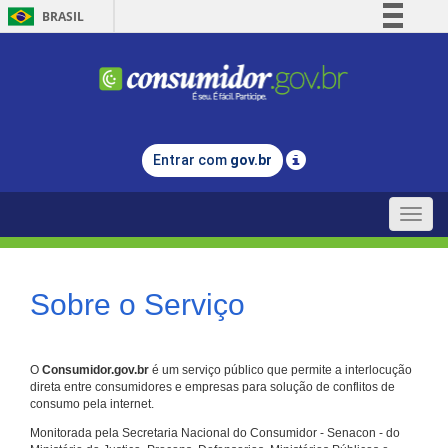
BRASIL
Simplifique!
Comunica BR
Participe
Acesso à informação
Entrar com
gov.br
Legislação
Canais
Toggle
naviga
Sobre o Serviço
O
Consumidor.gov.br
é um serviço público que permite a interlocução
direta entre consumidores e empresas para solução de conflitos de
consumo pela internet.
Monitorada pela Secretaria Nacional do Consumidor - Senacon - do