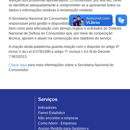
solução dos problemas apresentados. O consumidor, por sua vez, deve
se identificar adequadamente e comprometer-se a apresentar todos os
dados e informações relativas à reclamação relatada.
A Secretaria Nacional do Consumidor do Ministério da Justiça é a
responsável pela gestão e disponibilização do
Consumidor.gov.br
,
bem como pela articulação com demais órgãos e entidades do Sistema
Nacional de Defesa do Consumidor que, por meio de cooperação
técnica, apoiam e atuam na consecução dos objetivos do serviço.
A criação desta plataforma guarda relação com o disposto no artigo 4º
inciso V da Lei 8.078/1990 e artigo 7º, incisos I, II e III do Decreto
7.963/2013.
Clique aqui
para mais informações sobre a Secretaria Nacional do
Consumidor.
Serviços
Indicadores
Painel Estatístico
Não encontrei a empresa
Como Aderir - Empresas
Acesso Restrito para Gestores e