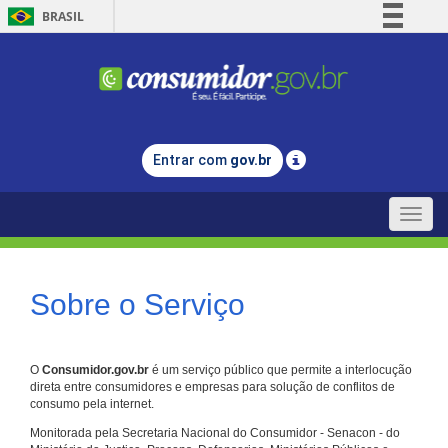
BRASIL
Simplifique!
Comunica BR
Participe
Acesso à informação
Entrar com
gov.br
Legislação
Canais
Toggle
naviga
Sobre o Serviço
O
Consumidor.gov.br
é um serviço público que permite a interlocução
direta entre consumidores e empresas para solução de conflitos de
consumo pela internet.
Monitorada pela Secretaria Nacional do Consumidor - Senacon - do