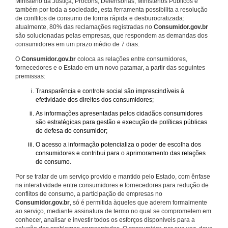
Ministério da Justiça, Procons, Defensorias, Ministérios Públicos e
também por toda a sociedade, esta ferramenta possibilita a resolução
de conflitos de consumo de forma rápida e desburocratizada:
atualmente, 80% das reclamações registradas no
Consumidor.gov.br
são solucionadas pelas empresas, que respondem as demandas dos
consumidores em um prazo médio de 7 dias.
O
Consumidor.gov.br
coloca as relações entre consumidores,
fornecedores e o Estado em um novo patamar, a partir das seguintes
premissas:
Transparência e controle social são imprescindíveis à
efetividade dos direitos dos consumidores;
As informações apresentadas pelos cidadãos consumidores
são estratégicas para gestão e execução de políticas públicas
de defesa do consumidor;
O acesso a informação potencializa o poder de escolha dos
consumidores e contribui para o aprimoramento das relações
de consumo.
Por se tratar de um serviço provido e mantido pelo Estado, com ênfase
na interatividade entre consumidores e fornecedores para redução de
conflitos de consumo, a participação de empresas no
Consumidor.gov.br
, só é permitida àqueles que aderem formalmente
ao serviço, mediante assinatura de termo no qual se comprometem em
conhecer, analisar e investir todos os esforços disponíveis para a