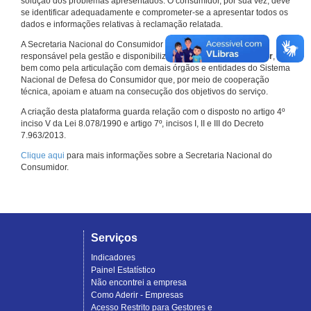
solução dos problemas apresentados. O consumidor, por sua vez, deve
se identificar adequadamente e comprometer-se a apresentar todos os
dados e informações relativas à reclamação relatada.
A Secretaria Nacional do Consumidor do Ministério da Justiça é a
responsável pela gestão e disponibilização do
Consumidor.gov.br
,
bem como pela articulação com demais órgãos e entidades do Sistema
Nacional de Defesa do Consumidor que, por meio de cooperação
técnica, apoiam e atuam na consecução dos objetivos do serviço.
A criação desta plataforma guarda relação com o disposto no artigo 4º
inciso V da Lei 8.078/1990 e artigo 7º, incisos I, II e III do Decreto
7.963/2013.
Clique aqui
para mais informações sobre a Secretaria Nacional do
Consumidor.
Serviços
Indicadores
Painel Estatístico
Não encontrei a empresa
Como Aderir - Empresas
Acesso Restrito para Gestores e