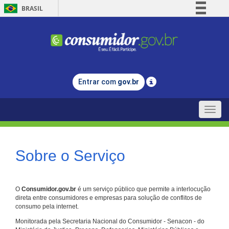
BRASIL
Simplifique!
Comunica BR
Participe
Acesso à informação
Entrar com
gov.br
Legislação
Canais
Toggle
naviga
Sobre o Serviço
O
Consumidor.gov.br
é um serviço público que permite a interlocução
direta entre consumidores e empresas para solução de conflitos de
consumo pela internet.
Monitorada pela Secretaria Nacional do Consumidor - Senacon - do