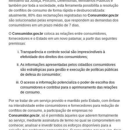
Ministério da Justiça, Procons, Defensorias, Ministérios Públicos e
também por toda a sociedade, esta ferramenta possibilita a resolução
de conflitos de consumo de forma rápida e desburocratizada:
atualmente, 80% das reclamações registradas no
Consumidor.gov.br
são solucionadas pelas empresas, que respondem as demandas dos
consumidores em um prazo médio de 7 dias.
O
Consumidor.gov.br
coloca as relações entre consumidores,
fornecedores e o Estado em um novo patamar, a partir das seguintes
premissas:
Transparência e controle social são imprescindíveis à
efetividade dos direitos dos consumidores;
As informações apresentadas pelos cidadãos consumidores
são estratégicas para gestão e execução de políticas públicas
de defesa do consumidor;
O acesso a informação potencializa o poder de escolha dos
consumidores e contribui para o aprimoramento das relações
de consumo.
Por se tratar de um serviço provido e mantido pelo Estado, com ênfase
na interatividade entre consumidores e fornecedores para redução de
conflitos de consumo, a participação de empresas no
Consumidor.gov.br
, só é permitida àqueles que aderem formalmente
ao serviço, mediante assinatura de termo no qual se comprometem em
conhecer, analisar e investir todos os esforços disponíveis para a