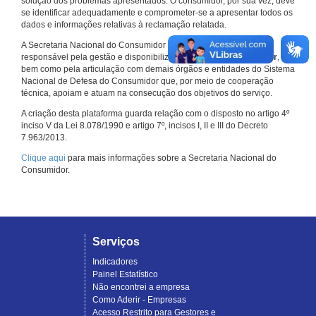
solução dos problemas apresentados. O consumidor, por sua vez, deve
se identificar adequadamente e comprometer-se a apresentar todos os
dados e informações relativas à reclamação relatada.
A Secretaria Nacional do Consumidor do Ministério da Justiça é a
responsável pela gestão e disponibilização do
Consumidor.gov.br
,
bem como pela articulação com demais órgãos e entidades do Sistema
Nacional de Defesa do Consumidor que, por meio de cooperação
técnica, apoiam e atuam na consecução dos objetivos do serviço.
A criação desta plataforma guarda relação com o disposto no artigo 4º
inciso V da Lei 8.078/1990 e artigo 7º, incisos I, II e III do Decreto
7.963/2013.
Clique aqui
para mais informações sobre a Secretaria Nacional do
Consumidor.
Serviços
Indicadores
Painel Estatístico
Não encontrei a empresa
Como Aderir - Empresas
Acesso Restrito para Gestores e