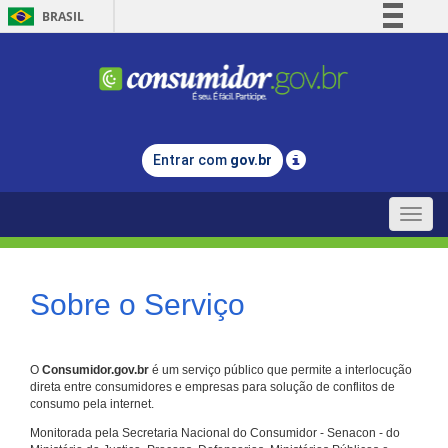
BRASIL
Simplifique!
Comunica BR
Participe
Acesso à informação
Entrar com
gov.br
Legislação
Canais
Toggle
naviga
Sobre o Serviço
O
Consumidor.gov.br
é um serviço público que permite a interlocução
direta entre consumidores e empresas para solução de conflitos de
consumo pela internet.
Monitorada pela Secretaria Nacional do Consumidor - Senacon - do