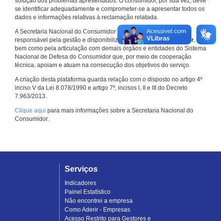
solução dos problemas apresentados. O consumidor, por sua vez, deve
se identificar adequadamente e comprometer-se a apresentar todos os
dados e informações relativas à reclamação relatada.
A Secretaria Nacional do Consumidor do Ministério da Justiça é a
responsável pela gestão e disponibilização do
Consumidor.gov.br
,
bem como pela articulação com demais órgãos e entidades do Sistema
Nacional de Defesa do Consumidor que, por meio de cooperação
técnica, apoiam e atuam na consecução dos objetivos do serviço.
A criação desta plataforma guarda relação com o disposto no artigo 4º
inciso V da Lei 8.078/1990 e artigo 7º, incisos I, II e III do Decreto
7.963/2013.
Clique aqui
para mais informações sobre a Secretaria Nacional do
Consumidor.
Serviços
Indicadores
Painel Estatístico
Não encontrei a empresa
Como Aderir - Empresas
Acesso Restrito para Gestores e