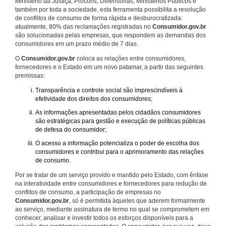
Ministério da Justiça, Procons, Defensorias, Ministérios Públicos e
também por toda a sociedade, esta ferramenta possibilita a resolução
de conflitos de consumo de forma rápida e desburocratizada:
atualmente, 80% das reclamações registradas no
Consumidor.gov.br
são solucionadas pelas empresas, que respondem as demandas dos
consumidores em um prazo médio de 7 dias.
O
Consumidor.gov.br
coloca as relações entre consumidores,
fornecedores e o Estado em um novo patamar, a partir das seguintes
premissas:
Transparência e controle social são imprescindíveis à
efetividade dos direitos dos consumidores;
As informações apresentadas pelos cidadãos consumidores
são estratégicas para gestão e execução de políticas públicas
de defesa do consumidor;
O acesso a informação potencializa o poder de escolha dos
consumidores e contribui para o aprimoramento das relações
de consumo.
Por se tratar de um serviço provido e mantido pelo Estado, com ênfase
na interatividade entre consumidores e fornecedores para redução de
conflitos de consumo, a participação de empresas no
Consumidor.gov.br
, só é permitida àqueles que aderem formalmente
ao serviço, mediante assinatura de termo no qual se comprometem em
conhecer, analisar e investir todos os esforços disponíveis para a