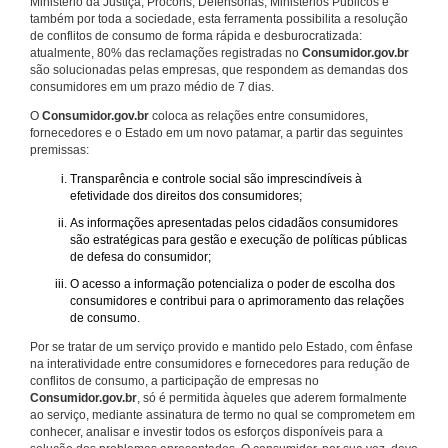
Ministério da Justiça, Procons, Defensorias, Ministérios Públicos e
também por toda a sociedade, esta ferramenta possibilita a resolução
de conflitos de consumo de forma rápida e desburocratizada:
atualmente, 80% das reclamações registradas no
Consumidor.gov.br
são solucionadas pelas empresas, que respondem as demandas dos
consumidores em um prazo médio de 7 dias.
O
Consumidor.gov.br
coloca as relações entre consumidores,
fornecedores e o Estado em um novo patamar, a partir das seguintes
premissas:
Transparência e controle social são imprescindíveis à
efetividade dos direitos dos consumidores;
As informações apresentadas pelos cidadãos consumidores
são estratégicas para gestão e execução de políticas públicas
de defesa do consumidor;
O acesso a informação potencializa o poder de escolha dos
consumidores e contribui para o aprimoramento das relações
de consumo.
Por se tratar de um serviço provido e mantido pelo Estado, com ênfase
na interatividade entre consumidores e fornecedores para redução de
conflitos de consumo, a participação de empresas no
Consumidor.gov.br
, só é permitida àqueles que aderem formalmente
ao serviço, mediante assinatura de termo no qual se comprometem em
conhecer, analisar e investir todos os esforços disponíveis para a