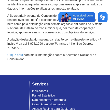
solução dos problemas apresentados. O consumidor, por sua vez, deve
se identificar adequadamente e comprometer-se a apresentar todos os
dados e informações relativas à reclamação relatada.
A Secretaria Nacional do Consumidor do Ministério da Justiça é a
responsável pela gestão e disponibilização do
Consumidor.gov.br
,
bem como pela articulação com demais órgãos e entidades do Sistema
Nacional de Defesa do Consumidor que, por meio de cooperação
técnica, apoiam e atuam na consecução dos objetivos do serviço.
A criação desta plataforma guarda relação com o disposto no artigo 4º
inciso V da Lei 8.078/1990 e artigo 7º, incisos I, II e III do Decreto
7.963/2013.
Clique aqui
para mais informações sobre a Secretaria Nacional do
Consumidor.
Serviços
Indicadores
Painel Estatístico
Não encontrei a empresa
Como Aderir - Empresas
Acesso Restrito para Gestores e