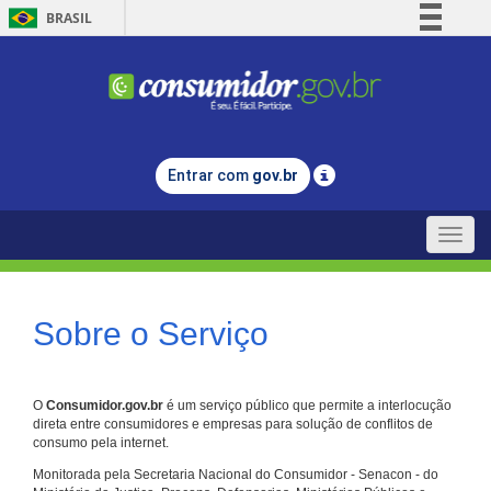
BRASIL
Simplifique!
Comunica BR
Participe
Acesso à informação
Entrar com
gov.br
Legislação
Canais
Toggle
naviga
Sobre o Serviço
O
Consumidor.gov.br
é um serviço público que permite a interlocução
direta entre consumidores e empresas para solução de conflitos de
consumo pela internet.
Monitorada pela Secretaria Nacional do Consumidor - Senacon - do