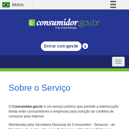
BRASIL
Simplifique!
Comunica BR
Participe
Acesso à informação
Entrar com
gov.br
Legislação
Canais
Toggle
naviga
Sobre o Serviço
O
Consumidor.gov.br
é um serviço público que permite a interlocução
direta entre consumidores e empresas para solução de conflitos de
consumo pela internet.
Monitorada pela Secretaria Nacional do Consumidor - Senacon - do