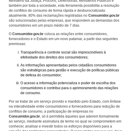
Ministério da Justiça, Procons, Defensorias, Ministérios Públicos e
também por toda a sociedade, esta ferramenta possibilita a resolução
de conflitos de consumo de forma rápida e desburocratizada:
atualmente, 80% das reclamações registradas no
Consumidor.gov.br
são solucionadas pelas empresas, que respondem as demandas dos
consumidores em um prazo médio de 7 dias.
O
Consumidor.gov.br
coloca as relações entre consumidores,
fornecedores e o Estado em um novo patamar, a partir das seguintes
premissas:
Transparência e controle social são imprescindíveis à
efetividade dos direitos dos consumidores;
As informações apresentadas pelos cidadãos consumidores
são estratégicas para gestão e execução de políticas públicas
de defesa do consumidor;
O acesso a informação potencializa o poder de escolha dos
consumidores e contribui para o aprimoramento das relações
de consumo.
Por se tratar de um serviço provido e mantido pelo Estado, com ênfase
na interatividade entre consumidores e fornecedores para redução de
conflitos de consumo, a participação de empresas no
Consumidor.gov.br
, só é permitida àqueles que aderem formalmente
ao serviço, mediante assinatura de termo no qual se comprometem em
conhecer, analisar e investir todos os esforços disponíveis para a