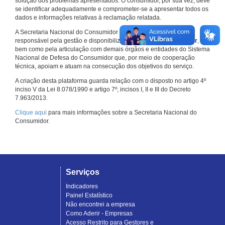
solução dos problemas apresentados. O consumidor, por sua vez, deve
se identificar adequadamente e comprometer-se a apresentar todos os
dados e informações relativas à reclamação relatada.
A Secretaria Nacional do Consumidor do Ministério da Justiça é a
responsável pela gestão e disponibilização do
Consumidor.gov.br
,
bem como pela articulação com demais órgãos e entidades do Sistema
Nacional de Defesa do Consumidor que, por meio de cooperação
técnica, apoiam e atuam na consecução dos objetivos do serviço.
A criação desta plataforma guarda relação com o disposto no artigo 4º
inciso V da Lei 8.078/1990 e artigo 7º, incisos I, II e III do Decreto
7.963/2013.
Clique aqui
para mais informações sobre a Secretaria Nacional do
Consumidor.
Serviços
Indicadores
Painel Estatístico
Não encontrei a empresa
Como Aderir - Empresas
Acesso Restrito para Gestores e