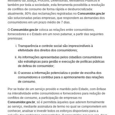
Ministério da Justiça, Procons, Defensorias, Ministérios Públicos e
também por toda a sociedade, esta ferramenta possibilita a resolução
de conflitos de consumo de forma rápida e desburocratizada:
atualmente, 80% das reclamações registradas no
Consumidor.gov.br
são solucionadas pelas empresas, que respondem as demandas dos
consumidores em um prazo médio de 7 dias.
O
Consumidor.gov.br
coloca as relações entre consumidores,
fornecedores e o Estado em um novo patamar, a partir das seguintes
premissas:
Transparência e controle social são imprescindíveis à
efetividade dos direitos dos consumidores;
As informações apresentadas pelos cidadãos consumidores
são estratégicas para gestão e execução de políticas públicas
de defesa do consumidor;
O acesso a informação potencializa o poder de escolha dos
consumidores e contribui para o aprimoramento das relações
de consumo.
Por se tratar de um serviço provido e mantido pelo Estado, com ênfase
na interatividade entre consumidores e fornecedores para redução de
conflitos de consumo, a participação de empresas no
Consumidor.gov.br
, só é permitida àqueles que aderem formalmente
ao serviço, mediante assinatura de termo no qual se comprometem em
conhecer, analisar e investir todos os esforços disponíveis para a