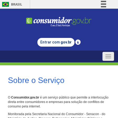
BRASIL
Simplifique!
Comunica BR
Participe
Acesso à informação
Entrar com
gov.br
Legislação
Canais
Toggle
naviga
Sobre o Serviço
O
Consumidor.gov.br
é um serviço público que permite a interlocução
direta entre consumidores e empresas para solução de conflitos de
consumo pela internet.
Monitorada pela Secretaria Nacional do Consumidor - Senacon - do