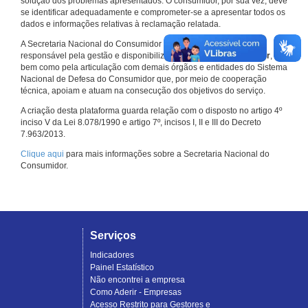
solução dos problemas apresentados. O consumidor, por sua vez, deve
se identificar adequadamente e comprometer-se a apresentar todos os
dados e informações relativas à reclamação relatada.
A Secretaria Nacional do Consumidor do Ministério da Justiça é a
responsável pela gestão e disponibilização do
Consumidor.gov.br
,
bem como pela articulação com demais órgãos e entidades do Sistema
Nacional de Defesa do Consumidor que, por meio de cooperação
técnica, apoiam e atuam na consecução dos objetivos do serviço.
A criação desta plataforma guarda relação com o disposto no artigo 4º
inciso V da Lei 8.078/1990 e artigo 7º, incisos I, II e III do Decreto
7.963/2013.
Clique aqui
para mais informações sobre a Secretaria Nacional do
Consumidor.
Serviços
Indicadores
Painel Estatístico
Não encontrei a empresa
Como Aderir - Empresas
Acesso Restrito para Gestores e