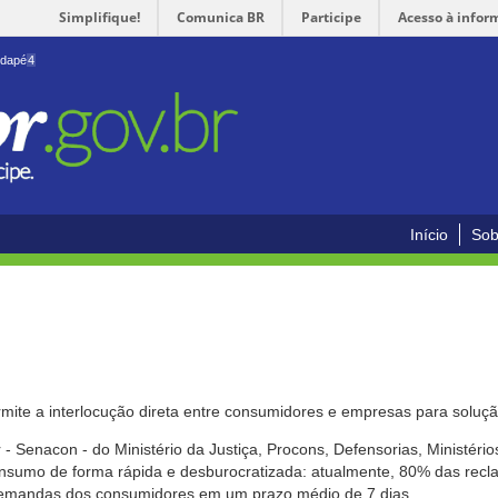
Simplifique!
Comunica BR
Participe
Acesso à infor
odapé
4
Início
Sob
mite a interlocução direta entre consumidores e empresas para solução
- Senacon - do Ministério da Justiça, Procons, Defensorias, Ministéri
 consumo de forma rápida e desburocratizada: atualmente, 80% das rec
emandas dos consumidores em um prazo médio de 7 dias.