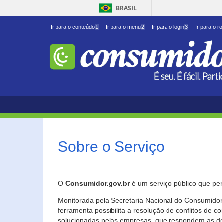
BRASIL
Ir para o conteúdo
1
Ir para o menu
2
Ir para o login
3
Ir para o r
Sobre o Serviço
O
Consumidor.gov.br
é um serviço público que per
Monitorada pela Secretaria Nacional do Consumidor 
ferramenta possibilita a resolução de conflitos de
solucionadas pelas empresas, que respondem as d