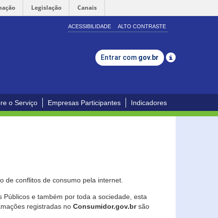
mação
Legislação
Canais
ACESSIBILIDADE
ALTO CONTRASTE
Entrar com
gov.br
re o Serviço
Empresas Participantes
Indicadores
 de conflitos de consumo pela internet.
os Públicos e também por toda a sociedade, esta
lamações registradas no
Consumidor.gov.br
são