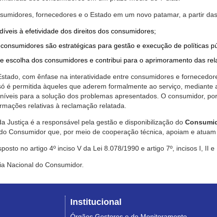
nsumidores, fornecedores e o Estado em um novo patamar, a partir das
díveis à efetividade dos direitos dos consumidores;
consumidores são estratégicas para gestão e execução de políticas p
de escolha dos consumidores e contribui para o aprimoramento das re
 Estado, com ênfase na interatividade entre consumidores e fornecedor
 só é permitida àqueles que aderem formalmente ao serviço, mediant
sponíveis para a solução dos problemas apresentados. O consumidor, po
rmações relativas à reclamação relatada.
a Justiça é a responsável pela gestão e disponibilização do
Consumid
do Consumidor que, por meio de cooperação técnica, apoiam e atuam 
sto no artigo 4º inciso V da Lei 8.078/1990 e artigo 7º, incisos I, II e
ia Nacional do Consumidor.
Institucional
Órgãos Gestores e de Monitoramento