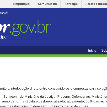
Simplifique!
Comunica BR
Participe
Acesso à infor
odapé
4
Início
Sob
mite a interlocução direta entre consumidores e empresas para solução
- Senacon - do Ministério da Justiça, Procons, Defensorias, Ministéri
 consumo de forma rápida e desburocratizada: atualmente, 80% das rec
emandas dos consumidores em um prazo médio de 7 dias.