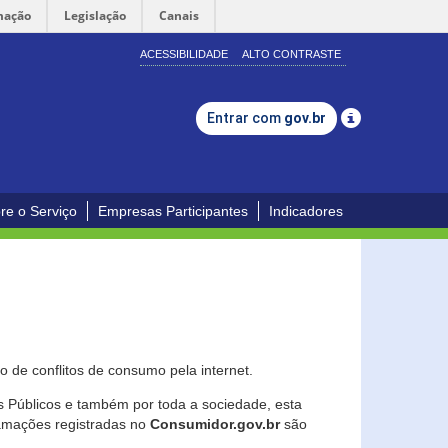
mação
Legislação
Canais
ACESSIBILIDADE
ALTO CONTRASTE
Entrar com
gov.br
re o Serviço
Empresas Participantes
Indicadores
 de conflitos de consumo pela internet.
os Públicos e também por toda a sociedade, esta
lamações registradas no
Consumidor.gov.br
são