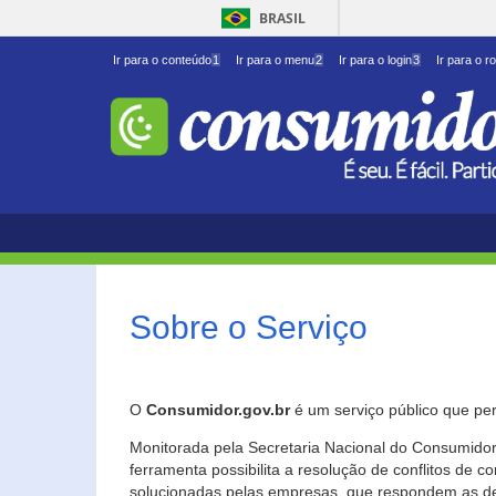
BRASIL
Ir para o conteúdo
1
Ir para o menu
2
Ir para o login
3
Ir para o r
Sobre o Serviço
O
Consumidor.gov.br
é um serviço público que per
Monitorada pela Secretaria Nacional do Consumidor 
ferramenta possibilita a resolução de conflitos de
solucionadas pelas empresas, que respondem as d