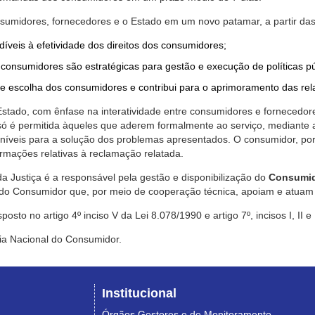
nsumidores, fornecedores e o Estado em um novo patamar, a partir das
díveis à efetividade dos direitos dos consumidores;
consumidores são estratégicas para gestão e execução de políticas p
de escolha dos consumidores e contribui para o aprimoramento das re
 Estado, com ênfase na interatividade entre consumidores e fornecedor
 só é permitida àqueles que aderem formalmente ao serviço, mediant
sponíveis para a solução dos problemas apresentados. O consumidor, po
rmações relativas à reclamação relatada.
a Justiça é a responsável pela gestão e disponibilização do
Consumid
do Consumidor que, por meio de cooperação técnica, apoiam e atuam 
sto no artigo 4º inciso V da Lei 8.078/1990 e artigo 7º, incisos I, II e
ia Nacional do Consumidor.
Institucional
Órgãos Gestores e de Monitoramento