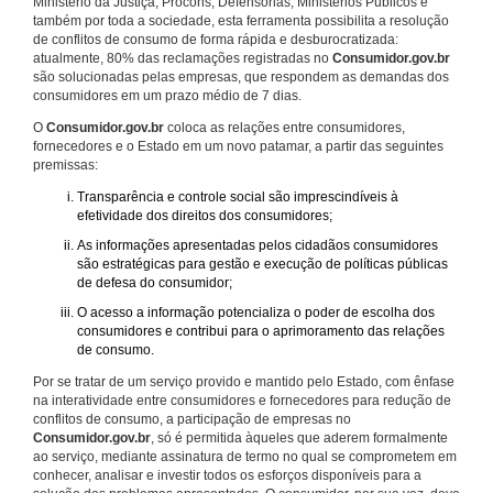
Ministério da Justiça, Procons, Defensorias, Ministérios Públicos e
também por toda a sociedade, esta ferramenta possibilita a resolução
de conflitos de consumo de forma rápida e desburocratizada:
atualmente, 80% das reclamações registradas no
Consumidor.gov.br
são solucionadas pelas empresas, que respondem as demandas dos
consumidores em um prazo médio de 7 dias.
O
Consumidor.gov.br
coloca as relações entre consumidores,
fornecedores e o Estado em um novo patamar, a partir das seguintes
premissas:
Transparência e controle social são imprescindíveis à
efetividade dos direitos dos consumidores;
As informações apresentadas pelos cidadãos consumidores
são estratégicas para gestão e execução de políticas públicas
de defesa do consumidor;
O acesso a informação potencializa o poder de escolha dos
consumidores e contribui para o aprimoramento das relações
de consumo.
Por se tratar de um serviço provido e mantido pelo Estado, com ênfase
na interatividade entre consumidores e fornecedores para redução de
conflitos de consumo, a participação de empresas no
Consumidor.gov.br
, só é permitida àqueles que aderem formalmente
ao serviço, mediante assinatura de termo no qual se comprometem em
conhecer, analisar e investir todos os esforços disponíveis para a