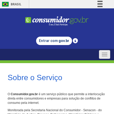
BRASIL
Simplifique!
Comunica BR
Participe
Acesso à informação
Entrar com
gov.br
Legislação
Canais
Toggle
naviga
Sobre o Serviço
O
Consumidor.gov.br
é um serviço público que permite a interlocução
direta entre consumidores e empresas para solução de conflitos de
consumo pela internet.
Monitorada pela Secretaria Nacional do Consumidor - Senacon - do