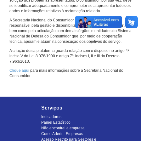
solução dos problemas apresentados. O consumidor, por sua vez, deve
se identificar adequadamente e comprometer-se a apresentar todos os
dados e informações relativas à reclamação relatada.
A Secretaria Nacional do Consumidor do Ministério da Justiça é a
responsável pela gestão e disponibilização do
Consumidor.gov.br
,
bem como pela articulação com demais órgãos e entidades do Sistema
Nacional de Defesa do Consumidor que, por meio de cooperação
técnica, apoiam e atuam na consecução dos objetivos do serviço.
A criação desta plataforma guarda relação com o disposto no artigo 4º
inciso V da Lei 8.078/1990 e artigo 7º, incisos I, II e III do Decreto
7.963/2013.
Clique aqui
para mais informações sobre a Secretaria Nacional do
Consumidor.
Serviços
Indicadores
Painel Estatístico
Não encontrei a empresa
Como Aderir - Empresas
Acesso Restrito para Gestores e