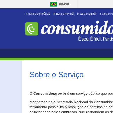
BRASIL
Ir para o conteúdo
1
Ir para o menu
2
Ir para o login
3
Ir para o r
Sobre o Serviço
O
Consumidor.gov.br
é um serviço público que per
Monitorada pela Secretaria Nacional do Consumidor 
ferramenta possibilita a resolução de conflitos de
solucionadas pelas empresas, que respondem as d