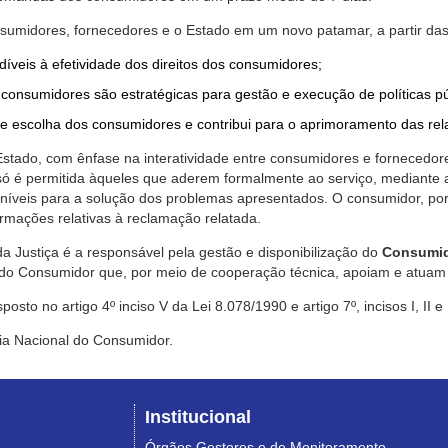
nsumidores, fornecedores e o Estado em um novo patamar, a partir das
díveis à efetividade dos direitos dos consumidores;
consumidores são estratégicas para gestão e execução de políticas p
de escolha dos consumidores e contribui para o aprimoramento das re
 Estado, com ênfase na interatividade entre consumidores e fornecedor
 só é permitida àqueles que aderem formalmente ao serviço, mediant
sponíveis para a solução dos problemas apresentados. O consumidor, po
rmações relativas à reclamação relatada.
a Justiça é a responsável pela gestão e disponibilização do
Consumid
do Consumidor que, por meio de cooperação técnica, apoiam e atuam 
sto no artigo 4º inciso V da Lei 8.078/1990 e artigo 7º, incisos I, II e
ia Nacional do Consumidor.
Institucional
Órgãos Gestores e de Monitoramento