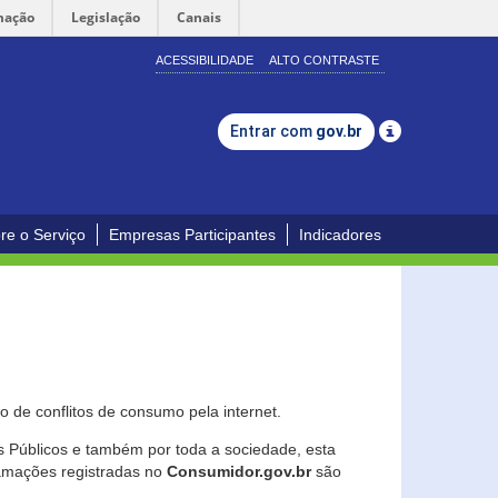
mação
Legislação
Canais
ACESSIBILIDADE
ALTO CONTRASTE
Entrar com
gov.br
re o Serviço
Empresas Participantes
Indicadores
 de conflitos de consumo pela internet.
os Públicos e também por toda a sociedade, esta
lamações registradas no
Consumidor.gov.br
são