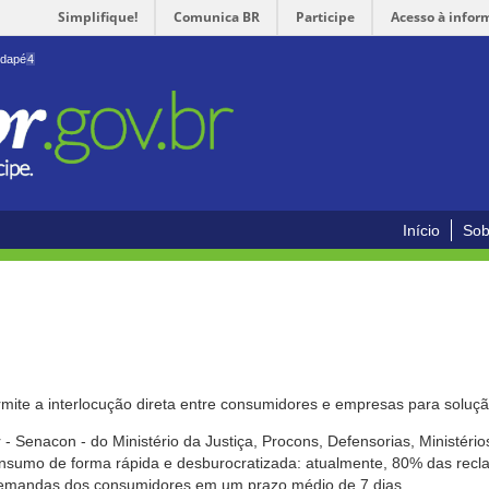
Simplifique!
Comunica BR
Participe
Acesso à infor
odapé
4
Início
Sob
mite a interlocução direta entre consumidores e empresas para solução
- Senacon - do Ministério da Justiça, Procons, Defensorias, Ministéri
 consumo de forma rápida e desburocratizada: atualmente, 80% das rec
emandas dos consumidores em um prazo médio de 7 dias.