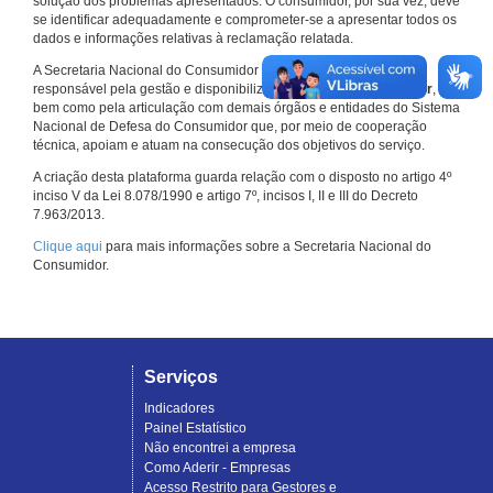
solução dos problemas apresentados. O consumidor, por sua vez, deve
se identificar adequadamente e comprometer-se a apresentar todos os
dados e informações relativas à reclamação relatada.
A Secretaria Nacional do Consumidor do Ministério da Justiça é a
responsável pela gestão e disponibilização do
Consumidor.gov.br
,
bem como pela articulação com demais órgãos e entidades do Sistema
Nacional de Defesa do Consumidor que, por meio de cooperação
técnica, apoiam e atuam na consecução dos objetivos do serviço.
A criação desta plataforma guarda relação com o disposto no artigo 4º
inciso V da Lei 8.078/1990 e artigo 7º, incisos I, II e III do Decreto
7.963/2013.
Clique aqui
para mais informações sobre a Secretaria Nacional do
Consumidor.
Serviços
Indicadores
Painel Estatístico
Não encontrei a empresa
Como Aderir - Empresas
Acesso Restrito para Gestores e