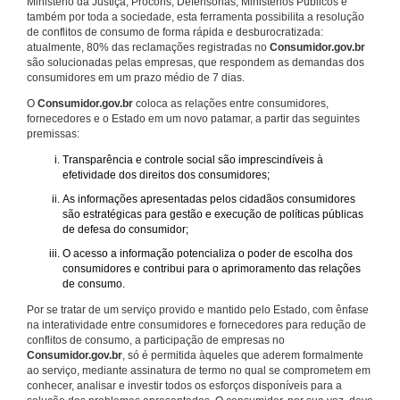
Ministério da Justiça, Procons, Defensorias, Ministérios Públicos e
também por toda a sociedade, esta ferramenta possibilita a resolução
de conflitos de consumo de forma rápida e desburocratizada:
atualmente, 80% das reclamações registradas no
Consumidor.gov.br
são solucionadas pelas empresas, que respondem as demandas dos
consumidores em um prazo médio de 7 dias.
O
Consumidor.gov.br
coloca as relações entre consumidores,
fornecedores e o Estado em um novo patamar, a partir das seguintes
premissas:
Transparência e controle social são imprescindíveis à
efetividade dos direitos dos consumidores;
As informações apresentadas pelos cidadãos consumidores
são estratégicas para gestão e execução de políticas públicas
de defesa do consumidor;
O acesso a informação potencializa o poder de escolha dos
consumidores e contribui para o aprimoramento das relações
de consumo.
Por se tratar de um serviço provido e mantido pelo Estado, com ênfase
na interatividade entre consumidores e fornecedores para redução de
conflitos de consumo, a participação de empresas no
Consumidor.gov.br
, só é permitida àqueles que aderem formalmente
ao serviço, mediante assinatura de termo no qual se comprometem em
conhecer, analisar e investir todos os esforços disponíveis para a