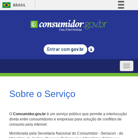
BRASIL
Simplifique!
Comunica BR
Participe
Acesso à informação
Entrar com
gov.br
Legislação
Canais
Toggle
naviga
Sobre o Serviço
O
Consumidor.gov.br
é um serviço público que permite a interlocução
direta entre consumidores e empresas para solução de conflitos de
consumo pela internet.
Monitorada pela Secretaria Nacional do Consumidor - Senacon - do