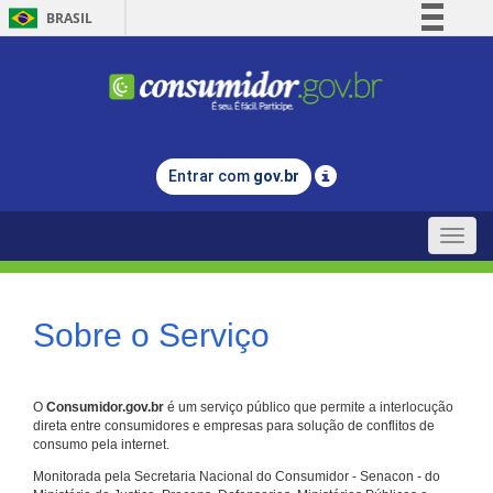
BRASIL
Simplifique!
Comunica BR
Participe
Acesso à informação
Entrar com
gov.br
Legislação
Canais
Toggle
naviga
Sobre o Serviço
O
Consumidor.gov.br
é um serviço público que permite a interlocução
direta entre consumidores e empresas para solução de conflitos de
consumo pela internet.
Monitorada pela Secretaria Nacional do Consumidor - Senacon - do