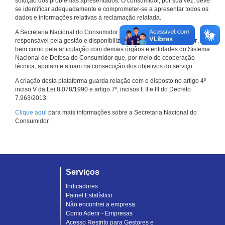
solução dos problemas apresentados. O consumidor, por sua vez, deve
se identificar adequadamente e comprometer-se a apresentar todos os
dados e informações relativas à reclamação relatada.
A Secretaria Nacional do Consumidor do Ministério da Justiça é a
responsável pela gestão e disponibilização do
Consumidor.gov.br
,
bem como pela articulação com demais órgãos e entidades do Sistema
Nacional de Defesa do Consumidor que, por meio de cooperação
técnica, apoiam e atuam na consecução dos objetivos do serviço.
A criação desta plataforma guarda relação com o disposto no artigo 4º
inciso V da Lei 8.078/1990 e artigo 7º, incisos I, II e III do Decreto
7.963/2013.
Clique aqui
para mais informações sobre a Secretaria Nacional do
Consumidor.
Serviços
Indicadores
Painel Estatístico
Não encontrei a empresa
Como Aderir - Empresas
Acesso Restrito para Gestores e