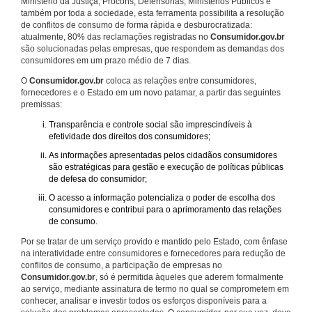
Ministério da Justiça, Procons, Defensorias, Ministérios Públicos e
também por toda a sociedade, esta ferramenta possibilita a resolução
de conflitos de consumo de forma rápida e desburocratizada:
atualmente, 80% das reclamações registradas no
Consumidor.gov.br
são solucionadas pelas empresas, que respondem as demandas dos
consumidores em um prazo médio de 7 dias.
O
Consumidor.gov.br
coloca as relações entre consumidores,
fornecedores e o Estado em um novo patamar, a partir das seguintes
premissas:
Transparência e controle social são imprescindíveis à
efetividade dos direitos dos consumidores;
As informações apresentadas pelos cidadãos consumidores
são estratégicas para gestão e execução de políticas públicas
de defesa do consumidor;
O acesso a informação potencializa o poder de escolha dos
consumidores e contribui para o aprimoramento das relações
de consumo.
Por se tratar de um serviço provido e mantido pelo Estado, com ênfase
na interatividade entre consumidores e fornecedores para redução de
conflitos de consumo, a participação de empresas no
Consumidor.gov.br
, só é permitida àqueles que aderem formalmente
ao serviço, mediante assinatura de termo no qual se comprometem em
conhecer, analisar e investir todos os esforços disponíveis para a