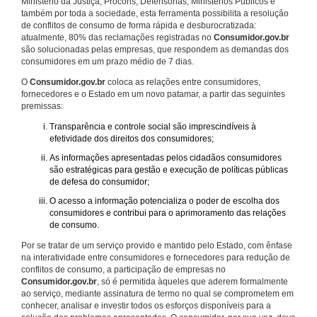
Ministério da Justiça, Procons, Defensorias, Ministérios Públicos e
também por toda a sociedade, esta ferramenta possibilita a resolução
de conflitos de consumo de forma rápida e desburocratizada:
atualmente, 80% das reclamações registradas no
Consumidor.gov.br
são solucionadas pelas empresas, que respondem as demandas dos
consumidores em um prazo médio de 7 dias.
O
Consumidor.gov.br
coloca as relações entre consumidores,
fornecedores e o Estado em um novo patamar, a partir das seguintes
premissas:
Transparência e controle social são imprescindíveis à
efetividade dos direitos dos consumidores;
As informações apresentadas pelos cidadãos consumidores
são estratégicas para gestão e execução de políticas públicas
de defesa do consumidor;
O acesso a informação potencializa o poder de escolha dos
consumidores e contribui para o aprimoramento das relações
de consumo.
Por se tratar de um serviço provido e mantido pelo Estado, com ênfase
na interatividade entre consumidores e fornecedores para redução de
conflitos de consumo, a participação de empresas no
Consumidor.gov.br
, só é permitida àqueles que aderem formalmente
ao serviço, mediante assinatura de termo no qual se comprometem em
conhecer, analisar e investir todos os esforços disponíveis para a