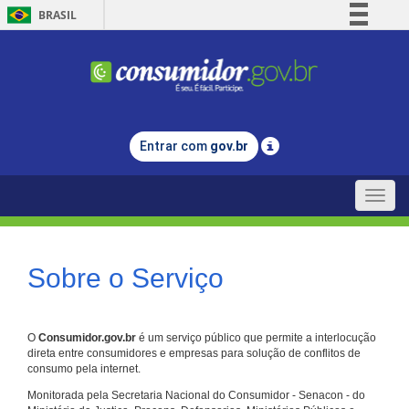
BRASIL
Simplifique!
Comunica BR
Participe
Acesso à informação
Entrar com
gov.br
Legislação
Canais
Toggle
naviga
Sobre o Serviço
O
Consumidor.gov.br
é um serviço público que permite a interlocução
direta entre consumidores e empresas para solução de conflitos de
consumo pela internet.
Monitorada pela Secretaria Nacional do Consumidor - Senacon - do