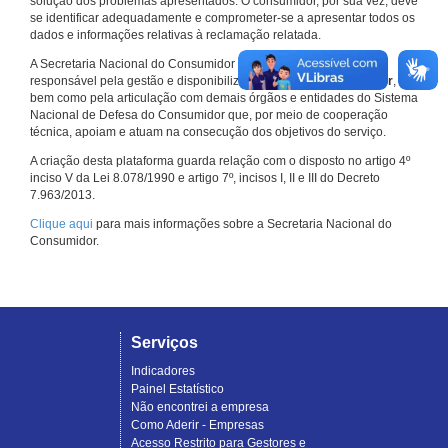
solução dos problemas apresentados. O consumidor, por sua vez, deve
se identificar adequadamente e comprometer-se a apresentar todos os
dados e informações relativas à reclamação relatada.
A Secretaria Nacional do Consumidor do Ministério da Justiça é a
responsável pela gestão e disponibilização do
Consumidor.gov.br
,
bem como pela articulação com demais órgãos e entidades do Sistema
Nacional de Defesa do Consumidor que, por meio de cooperação
técnica, apoiam e atuam na consecução dos objetivos do serviço.
A criação desta plataforma guarda relação com o disposto no artigo 4º
inciso V da Lei 8.078/1990 e artigo 7º, incisos I, II e III do Decreto
7.963/2013.
Clique aqui
para mais informações sobre a Secretaria Nacional do
Consumidor.
Serviços
Indicadores
Painel Estatístico
Não encontrei a empresa
Como Aderir - Empresas
Acesso Restrito para Gestores e