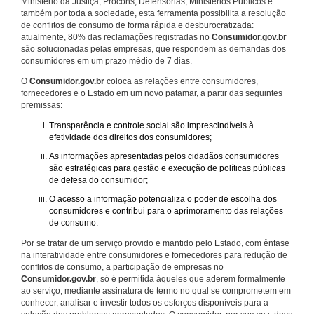
Ministério da Justiça, Procons, Defensorias, Ministérios Públicos e
também por toda a sociedade, esta ferramenta possibilita a resolução
de conflitos de consumo de forma rápida e desburocratizada:
atualmente, 80% das reclamações registradas no
Consumidor.gov.br
são solucionadas pelas empresas, que respondem as demandas dos
consumidores em um prazo médio de 7 dias.
O
Consumidor.gov.br
coloca as relações entre consumidores,
fornecedores e o Estado em um novo patamar, a partir das seguintes
premissas:
Transparência e controle social são imprescindíveis à
efetividade dos direitos dos consumidores;
As informações apresentadas pelos cidadãos consumidores
são estratégicas para gestão e execução de políticas públicas
de defesa do consumidor;
O acesso a informação potencializa o poder de escolha dos
consumidores e contribui para o aprimoramento das relações
de consumo.
Por se tratar de um serviço provido e mantido pelo Estado, com ênfase
na interatividade entre consumidores e fornecedores para redução de
conflitos de consumo, a participação de empresas no
Consumidor.gov.br
, só é permitida àqueles que aderem formalmente
ao serviço, mediante assinatura de termo no qual se comprometem em
conhecer, analisar e investir todos os esforços disponíveis para a