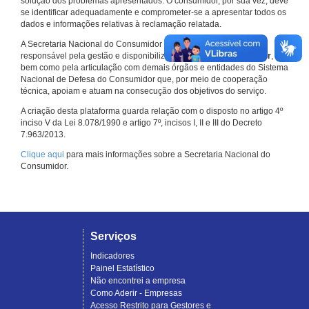
solução dos problemas apresentados. O consumidor, por sua vez, deve
se identificar adequadamente e comprometer-se a apresentar todos os
dados e informações relativas à reclamação relatada.
A Secretaria Nacional do Consumidor do Ministério da Justiça é a
responsável pela gestão e disponibilização do
Consumidor.gov.br
,
bem como pela articulação com demais órgãos e entidades do Sistema
Nacional de Defesa do Consumidor que, por meio de cooperação
técnica, apoiam e atuam na consecução dos objetivos do serviço.
A criação desta plataforma guarda relação com o disposto no artigo 4º
inciso V da Lei 8.078/1990 e artigo 7º, incisos I, II e III do Decreto
7.963/2013.
Clique aqui
para mais informações sobre a Secretaria Nacional do
Consumidor.
Serviços
Indicadores
Painel Estatístico
Não encontrei a empresa
Como Aderir - Empresas
Acesso Restrito para Gestores e