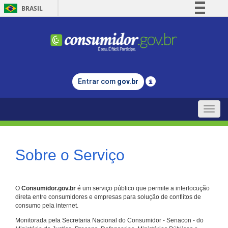
BRASIL
Simplifique!
Comunica BR
Participe
Acesso à informação
Entrar com
gov.br
Legislação
Canais
Toggle
naviga
Sobre o Serviço
O
Consumidor.gov.br
é um serviço público que permite a interlocução
direta entre consumidores e empresas para solução de conflitos de
consumo pela internet.
Monitorada pela Secretaria Nacional do Consumidor - Senacon - do