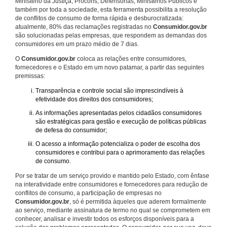
Ministério da Justiça, Procons, Defensorias, Ministérios Públicos e
também por toda a sociedade, esta ferramenta possibilita a resolução
de conflitos de consumo de forma rápida e desburocratizada:
atualmente, 80% das reclamações registradas no
Consumidor.gov.br
são solucionadas pelas empresas, que respondem as demandas dos
consumidores em um prazo médio de 7 dias.
O
Consumidor.gov.br
coloca as relações entre consumidores,
fornecedores e o Estado em um novo patamar, a partir das seguintes
premissas:
Transparência e controle social são imprescindíveis à
efetividade dos direitos dos consumidores;
As informações apresentadas pelos cidadãos consumidores
são estratégicas para gestão e execução de políticas públicas
de defesa do consumidor;
O acesso a informação potencializa o poder de escolha dos
consumidores e contribui para o aprimoramento das relações
de consumo.
Por se tratar de um serviço provido e mantido pelo Estado, com ênfase
na interatividade entre consumidores e fornecedores para redução de
conflitos de consumo, a participação de empresas no
Consumidor.gov.br
, só é permitida àqueles que aderem formalmente
ao serviço, mediante assinatura de termo no qual se comprometem em
conhecer, analisar e investir todos os esforços disponíveis para a