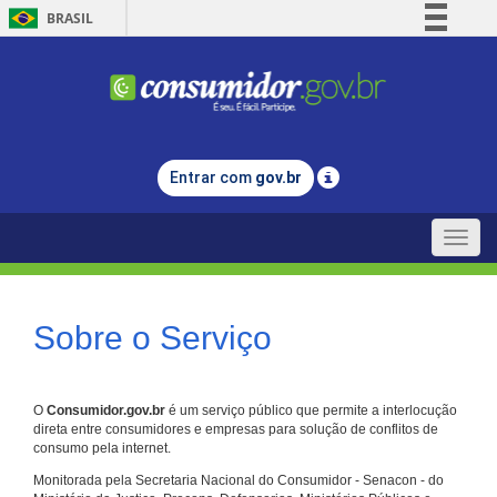
BRASIL
Simplifique!
Comunica BR
Participe
Acesso à informação
Entrar com
gov.br
Legislação
Canais
Toggle
naviga
Sobre o Serviço
O
Consumidor.gov.br
é um serviço público que permite a interlocução
direta entre consumidores e empresas para solução de conflitos de
consumo pela internet.
Monitorada pela Secretaria Nacional do Consumidor - Senacon - do