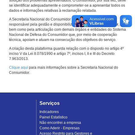
solução dos problemas apresentados. O consumidor, por sua vez, deve
se identificar adequadamente e comprometer-se a apresentar todos os
dados e informações relativas à reclamação relatada.
A Secretaria Nacional do Consumidor do Ministério da Justiça é a
responsável pela gestão e disponibilização do
Consumidor.gov.br
,
bem como pela articulação com demais órgãos e entidades do Sistema
Nacional de Defesa do Consumidor que, por meio de cooperação
técnica, apoiam e atuam na consecução dos objetivos do serviço.
A criação desta plataforma guarda relação com o disposto no artigo 4º
inciso V da Lei 8.078/1990 e artigo 7º, incisos I, II e III do Decreto
7.963/2013.
Clique aqui
para mais informações sobre a Secretaria Nacional do
Consumidor.
Serviços
Indicadores
Painel Estatístico
Não encontrei a empresa
Como Aderir - Empresas
Acesso Restrito para Gestores e