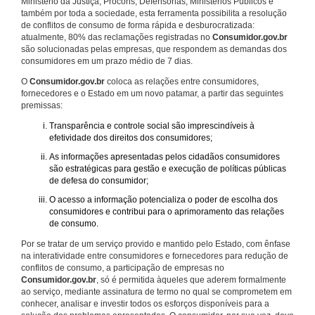
Ministério da Justiça, Procons, Defensorias, Ministérios Públicos e
também por toda a sociedade, esta ferramenta possibilita a resolução
de conflitos de consumo de forma rápida e desburocratizada:
atualmente, 80% das reclamações registradas no
Consumidor.gov.br
são solucionadas pelas empresas, que respondem as demandas dos
consumidores em um prazo médio de 7 dias.
O
Consumidor.gov.br
coloca as relações entre consumidores,
fornecedores e o Estado em um novo patamar, a partir das seguintes
premissas:
Transparência e controle social são imprescindíveis à
efetividade dos direitos dos consumidores;
As informações apresentadas pelos cidadãos consumidores
são estratégicas para gestão e execução de políticas públicas
de defesa do consumidor;
O acesso a informação potencializa o poder de escolha dos
consumidores e contribui para o aprimoramento das relações
de consumo.
Por se tratar de um serviço provido e mantido pelo Estado, com ênfase
na interatividade entre consumidores e fornecedores para redução de
conflitos de consumo, a participação de empresas no
Consumidor.gov.br
, só é permitida àqueles que aderem formalmente
ao serviço, mediante assinatura de termo no qual se comprometem em
conhecer, analisar e investir todos os esforços disponíveis para a