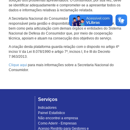
solução dos problemas apresentados. O consumidor, por sua vez, deve
se identificar adequadamente e comprometer-se a apresentar todos os
dados e informações relativas à reclamação relatada.
A Secretaria Nacional do Consumidor do Ministério da Justiça é a
responsável pela gestão e disponibilização do
Consumidor.gov.br
,
bem como pela articulação com demais órgãos e entidades do Sistema
Nacional de Defesa do Consumidor que, por meio de cooperação
técnica, apoiam e atuam na consecução dos objetivos do serviço.
A criação desta plataforma guarda relação com o disposto no artigo 4º
inciso V da Lei 8.078/1990 e artigo 7º, incisos I, II e III do Decreto
7.963/2013.
Clique aqui
para mais informações sobre a Secretaria Nacional do
Consumidor.
Serviços
Indicadores
Painel Estatístico
Não encontrei a empresa
Como Aderir - Empresas
Acesso Restrito para Gestores e