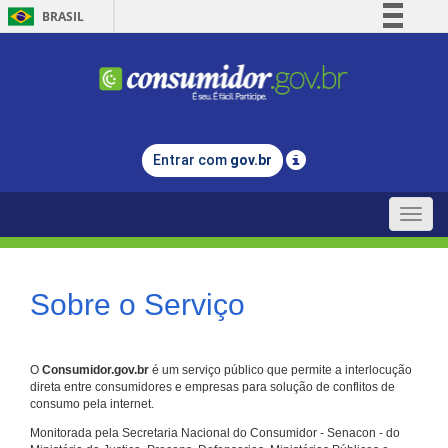
BRASIL
Simplifique!
Comunica BR
Participe
Acesso à informação
Entrar com
gov.br
Legislação
Canais
Toggle
naviga
Sobre o Serviço
O
Consumidor.gov.br
é um serviço público que permite a interlocução
direta entre consumidores e empresas para solução de conflitos de
consumo pela internet.
Monitorada pela Secretaria Nacional do Consumidor - Senacon - do