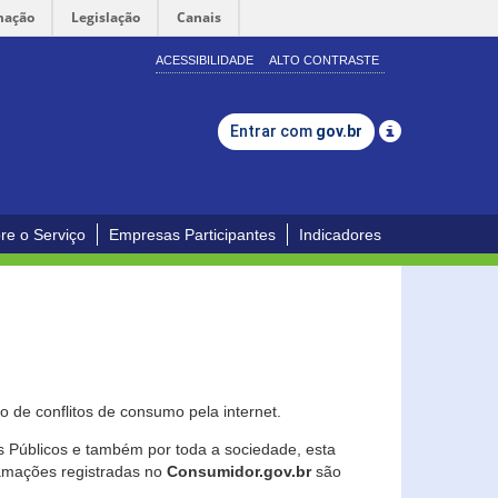
mação
Legislação
Canais
ACESSIBILIDADE
ALTO CONTRASTE
Entrar com
gov.br
re o Serviço
Empresas Participantes
Indicadores
 de conflitos de consumo pela internet.
os Públicos e também por toda a sociedade, esta
lamações registradas no
Consumidor.gov.br
são