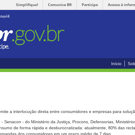
Simplifique!
Comunica BR
Participe
Acesso à infor
odapé
4
Início
Sob
mite a interlocução direta entre consumidores e empresas para solução
- Senacon - do Ministério da Justiça, Procons, Defensorias, Ministéri
 consumo de forma rápida e desburocratizada: atualmente, 80% das rec
emandas dos consumidores em um prazo médio de 7 dias.