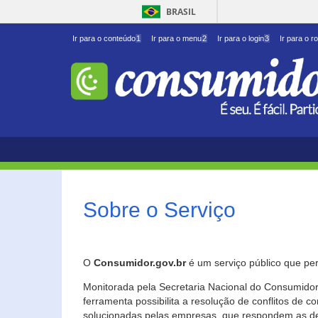
BRASIL
Ir para o conteúdo
1
Ir para o menu
2
Ir para o login
3
Ir para o r
Sobre o Serviço
O
Consumidor.gov.br
é um serviço público que per
Monitorada pela Secretaria Nacional do Consumidor 
ferramenta possibilita a resolução de conflitos de
solucionadas pelas empresas, que respondem as d