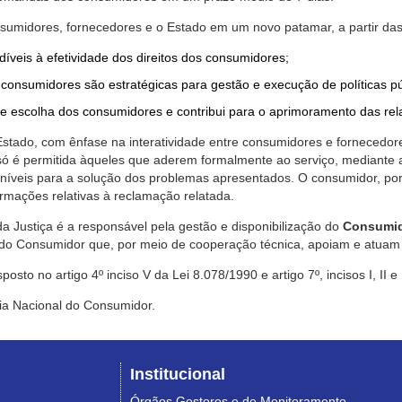
nsumidores, fornecedores e o Estado em um novo patamar, a partir das
díveis à efetividade dos direitos dos consumidores;
consumidores são estratégicas para gestão e execução de políticas p
de escolha dos consumidores e contribui para o aprimoramento das re
 Estado, com ênfase na interatividade entre consumidores e fornecedor
 só é permitida àqueles que aderem formalmente ao serviço, mediant
sponíveis para a solução dos problemas apresentados. O consumidor, po
rmações relativas à reclamação relatada.
a Justiça é a responsável pela gestão e disponibilização do
Consumid
do Consumidor que, por meio de cooperação técnica, apoiam e atuam 
sto no artigo 4º inciso V da Lei 8.078/1990 e artigo 7º, incisos I, II e
ia Nacional do Consumidor.
Institucional
Órgãos Gestores e de Monitoramento