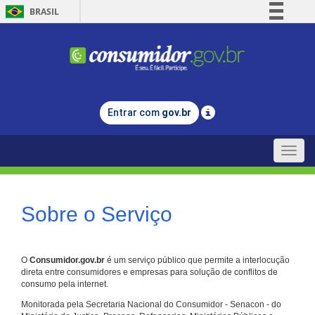
BRASIL
Simplifique!
Comunica BR
Participe
Acesso à informação
Entrar com
gov.br
Legislação
Canais
Toggle
naviga
Sobre o Serviço
O
Consumidor.gov.br
é um serviço público que permite a interlocução
direta entre consumidores e empresas para solução de conflitos de
consumo pela internet.
Monitorada pela Secretaria Nacional do Consumidor - Senacon - do