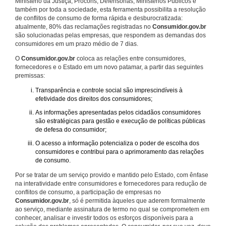
Ministério da Justiça, Procons, Defensorias, Ministérios Públicos e
também por toda a sociedade, esta ferramenta possibilita a resolução
de conflitos de consumo de forma rápida e desburocratizada:
atualmente, 80% das reclamações registradas no
Consumidor.gov.br
são solucionadas pelas empresas, que respondem as demandas dos
consumidores em um prazo médio de 7 dias.
O
Consumidor.gov.br
coloca as relações entre consumidores,
fornecedores e o Estado em um novo patamar, a partir das seguintes
premissas:
Transparência e controle social são imprescindíveis à
efetividade dos direitos dos consumidores;
As informações apresentadas pelos cidadãos consumidores
são estratégicas para gestão e execução de políticas públicas
de defesa do consumidor;
O acesso a informação potencializa o poder de escolha dos
consumidores e contribui para o aprimoramento das relações
de consumo.
Por se tratar de um serviço provido e mantido pelo Estado, com ênfase
na interatividade entre consumidores e fornecedores para redução de
conflitos de consumo, a participação de empresas no
Consumidor.gov.br
, só é permitida àqueles que aderem formalmente
ao serviço, mediante assinatura de termo no qual se comprometem em
conhecer, analisar e investir todos os esforços disponíveis para a