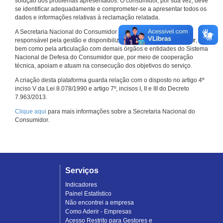
solução dos problemas apresentados. O consumidor, por sua vez, deve
se identificar adequadamente e comprometer-se a apresentar todos os
dados e informações relativas à reclamação relatada.
A Secretaria Nacional do Consumidor do Ministério da Justiça é a
responsável pela gestão e disponibilização do
Consumidor.gov.br
,
bem como pela articulação com demais órgãos e entidades do Sistema
Nacional de Defesa do Consumidor que, por meio de cooperação
técnica, apoiam e atuam na consecução dos objetivos do serviço.
A criação desta plataforma guarda relação com o disposto no artigo 4º
inciso V da Lei 8.078/1990 e artigo 7º, incisos I, II e III do Decreto
7.963/2013.
Clique aqui
para mais informações sobre a Secretaria Nacional do
Consumidor.
Serviços
Indicadores
Painel Estatístico
Não encontrei a empresa
Como Aderir - Empresas
Acesso Restrito para Gestores e