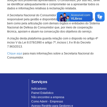
solução dos problemas apresentados. O consumidor, por sua vez, deve
se identificar adequadamente e comprometer-se a apresentar todos os
dados e informações relativas à reclamação relatada.
A Secretaria Nacional do Consumidor do Ministério da Justiça é a
responsável pela gestão e disponibilização do
Consumidor.gov.br
,
bem como pela articulação com demais órgãos e entidades do Sistema
Nacional de Defesa do Consumidor que, por meio de cooperação
técnica, apoiam e atuam na consecução dos objetivos do serviço.
A criação desta plataforma guarda relação com o disposto no artigo 4º
inciso V da Lei 8.078/1990 e artigo 7º, incisos I, II e III do Decreto
7.963/2013.
Clique aqui
para mais informações sobre a Secretaria Nacional do
Consumidor.
Serviços
Indicadores
Painel Estatístico
Não encontrei a empresa
Como Aderir - Empresas
Acesso Restrito para Gestores e