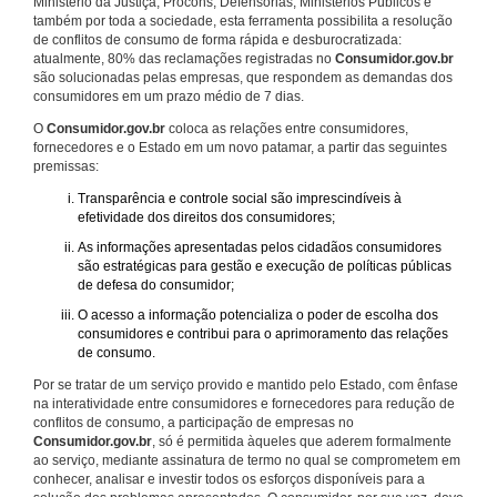
Ministério da Justiça, Procons, Defensorias, Ministérios Públicos e
também por toda a sociedade, esta ferramenta possibilita a resolução
de conflitos de consumo de forma rápida e desburocratizada:
atualmente, 80% das reclamações registradas no
Consumidor.gov.br
são solucionadas pelas empresas, que respondem as demandas dos
consumidores em um prazo médio de 7 dias.
O
Consumidor.gov.br
coloca as relações entre consumidores,
fornecedores e o Estado em um novo patamar, a partir das seguintes
premissas:
Transparência e controle social são imprescindíveis à
efetividade dos direitos dos consumidores;
As informações apresentadas pelos cidadãos consumidores
são estratégicas para gestão e execução de políticas públicas
de defesa do consumidor;
O acesso a informação potencializa o poder de escolha dos
consumidores e contribui para o aprimoramento das relações
de consumo.
Por se tratar de um serviço provido e mantido pelo Estado, com ênfase
na interatividade entre consumidores e fornecedores para redução de
conflitos de consumo, a participação de empresas no
Consumidor.gov.br
, só é permitida àqueles que aderem formalmente
ao serviço, mediante assinatura de termo no qual se comprometem em
conhecer, analisar e investir todos os esforços disponíveis para a