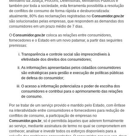
Ministério da Justiça, Procons, Defensorias, Ministérios Públicos e
também por toda a sociedade, esta ferramenta possibilita a resolução
de conflitos de consumo de forma rápida e desburocratizada:
atualmente, 80% das reclamações registradas no
Consumidor.gov.br
são solucionadas pelas empresas, que respondem as demandas dos
consumidores em um prazo médio de 7 dias.
O
Consumidor.gov.br
coloca as relações entre consumidores,
fornecedores e o Estado em um novo patamar, a partir das seguintes
premissas:
Transparência e controle social são imprescindíveis à
efetividade dos direitos dos consumidores;
As informações apresentadas pelos cidadãos consumidores
são estratégicas para gestão e execução de políticas públicas
de defesa do consumidor;
O acesso a informação potencializa o poder de escolha dos
consumidores e contribui para o aprimoramento das relações
de consumo.
Por se tratar de um serviço provido e mantido pelo Estado, com ênfase
na interatividade entre consumidores e fornecedores para redução de
conflitos de consumo, a participação de empresas no
Consumidor.gov.br
, só é permitida àqueles que aderem formalmente
ao serviço, mediante assinatura de termo no qual se comprometem em
conhecer, analisar e investir todos os esforços disponíveis para a