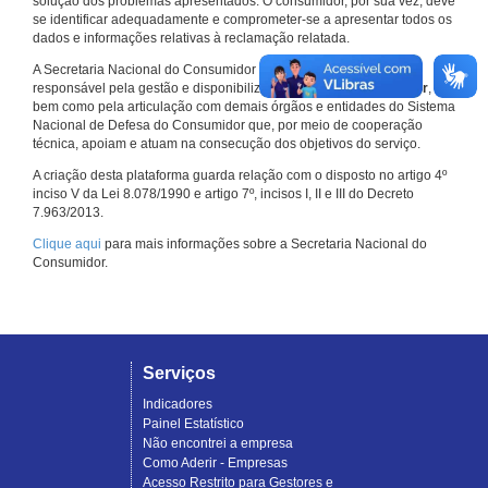
solução dos problemas apresentados. O consumidor, por sua vez, deve
se identificar adequadamente e comprometer-se a apresentar todos os
dados e informações relativas à reclamação relatada.
A Secretaria Nacional do Consumidor do Ministério da Justiça é a
responsável pela gestão e disponibilização do
Consumidor.gov.br
,
bem como pela articulação com demais órgãos e entidades do Sistema
Nacional de Defesa do Consumidor que, por meio de cooperação
técnica, apoiam e atuam na consecução dos objetivos do serviço.
A criação desta plataforma guarda relação com o disposto no artigo 4º
inciso V da Lei 8.078/1990 e artigo 7º, incisos I, II e III do Decreto
7.963/2013.
Clique aqui
para mais informações sobre a Secretaria Nacional do
Consumidor.
Serviços
Indicadores
Painel Estatístico
Não encontrei a empresa
Como Aderir - Empresas
Acesso Restrito para Gestores e