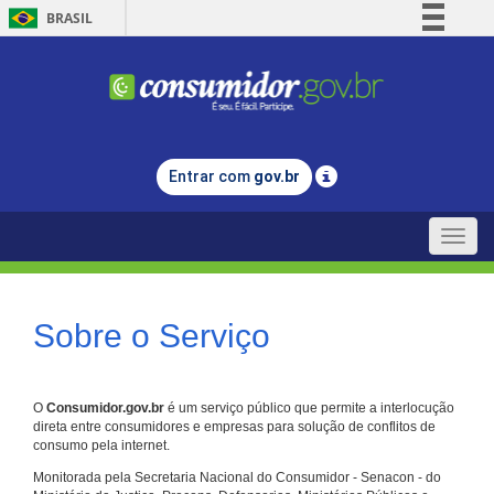
BRASIL
Simplifique!
Comunica BR
Participe
Acesso à informação
Entrar com
gov.br
Legislação
Canais
Toggle
naviga
Sobre o Serviço
O
Consumidor.gov.br
é um serviço público que permite a interlocução
direta entre consumidores e empresas para solução de conflitos de
consumo pela internet.
Monitorada pela Secretaria Nacional do Consumidor - Senacon - do