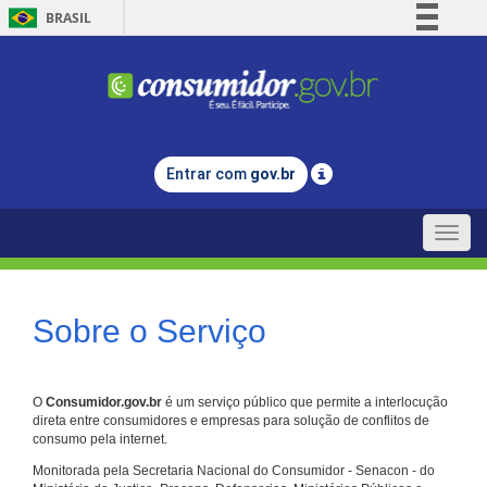
BRASIL
Simplifique!
Comunica BR
Participe
Acesso à informação
Entrar com
gov.br
Legislação
Canais
Toggle
naviga
Sobre o Serviço
O
Consumidor.gov.br
é um serviço público que permite a interlocução
direta entre consumidores e empresas para solução de conflitos de
consumo pela internet.
Monitorada pela Secretaria Nacional do Consumidor - Senacon - do