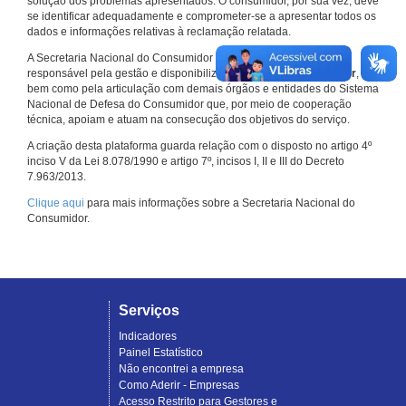
solução dos problemas apresentados. O consumidor, por sua vez, deve
se identificar adequadamente e comprometer-se a apresentar todos os
dados e informações relativas à reclamação relatada.
A Secretaria Nacional do Consumidor do Ministério da Justiça é a
responsável pela gestão e disponibilização do
Consumidor.gov.br
,
bem como pela articulação com demais órgãos e entidades do Sistema
Nacional de Defesa do Consumidor que, por meio de cooperação
técnica, apoiam e atuam na consecução dos objetivos do serviço.
A criação desta plataforma guarda relação com o disposto no artigo 4º
inciso V da Lei 8.078/1990 e artigo 7º, incisos I, II e III do Decreto
7.963/2013.
Clique aqui
para mais informações sobre a Secretaria Nacional do
Consumidor.
Serviços
Indicadores
Painel Estatístico
Não encontrei a empresa
Como Aderir - Empresas
Acesso Restrito para Gestores e