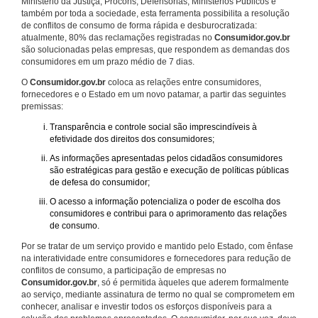
Ministério da Justiça, Procons, Defensorias, Ministérios Públicos e
também por toda a sociedade, esta ferramenta possibilita a resolução
de conflitos de consumo de forma rápida e desburocratizada:
atualmente, 80% das reclamações registradas no
Consumidor.gov.br
são solucionadas pelas empresas, que respondem as demandas dos
consumidores em um prazo médio de 7 dias.
O
Consumidor.gov.br
coloca as relações entre consumidores,
fornecedores e o Estado em um novo patamar, a partir das seguintes
premissas:
Transparência e controle social são imprescindíveis à
efetividade dos direitos dos consumidores;
As informações apresentadas pelos cidadãos consumidores
são estratégicas para gestão e execução de políticas públicas
de defesa do consumidor;
O acesso a informação potencializa o poder de escolha dos
consumidores e contribui para o aprimoramento das relações
de consumo.
Por se tratar de um serviço provido e mantido pelo Estado, com ênfase
na interatividade entre consumidores e fornecedores para redução de
conflitos de consumo, a participação de empresas no
Consumidor.gov.br
, só é permitida àqueles que aderem formalmente
ao serviço, mediante assinatura de termo no qual se comprometem em
conhecer, analisar e investir todos os esforços disponíveis para a